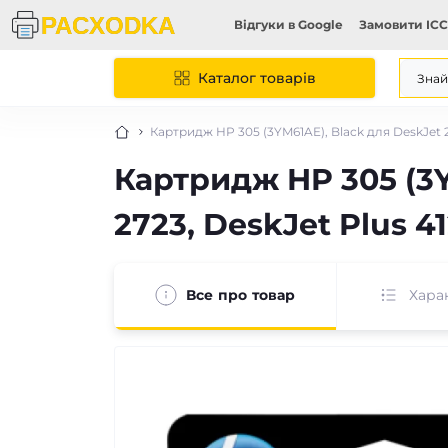
Відгуки в Google
Замовити ICC
Каталог товарів
Картридж HP 305 (3YM61AE), Black для DeskJet 232
Картридж HP 305 (3YM
2723, DeskJet Plus 41
Все про товар
Хара