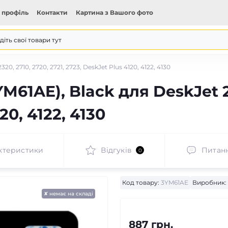
 профіль
Контакти
Картина з Вашого фото
0, 2710, 2720, 2721, 2723, DeskJet Plus 4120, 4122, 4130
61AE), Black для DeskJet 23
20, 4122, 4130
ктеристики
Відгуків
Питан
0
Код товару:
3YM61AE
Виробник:
✘ немає на складі
887 грн.