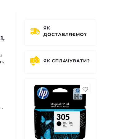
ЯК
ДОСТАВЛЯЄМО?
1,
ки
ЯК СПЛАЧУВАТИ?
ть
ть