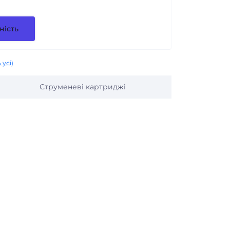
ність
 усі)
Струменеві картриджі