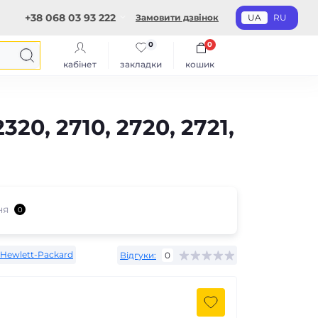
+38 068 03 93 222
Замовити дзвінок
UA
RU
0
0
кабінет
закладки
кошик
20, 2710, 2720, 2721,
ня
0
Hewlett-Packard
Відгуки:
0