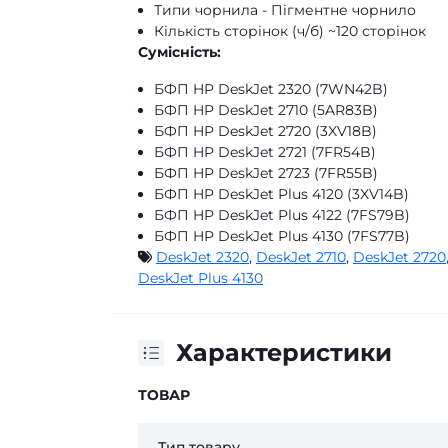
Типи чорнила - Пігментне чорнило
Кількість сторінок (ч/б) ~120 сторінок
Сумісність
:
БФП HP DeskJet 2320 (7WN42B)
БФП HP DeskJet 2710 (5AR83B)
БФП HP DeskJet 2720 (3XV18B)
БФП HP DeskJet 2721 (7FR54B)
БФП HP DeskJet 2723 (7FR55B)
БФП HP DeskJet Plus 4120 (3XV14B)
БФП HP DeskJet Plus 4122 (7FS79B)
БФП HP DeskJet Plus 4130 (7FS77B)
DeskJet 2320
,
DeskJet 2710
,
DeskJet 2720
DeskJet Plus 4130
Характеристики
ТОВАР
Тип товару