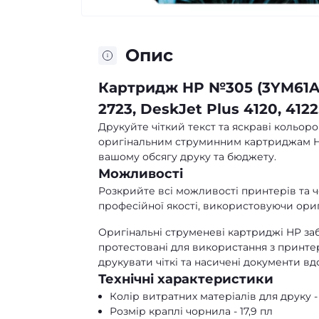
Опис
Картридж HP №305 (3YM61AE),
2723, DeskJet Plus 4120, 4122
Друкуйте чіткий текст та яскраві кольоро
оригінальним струминним картриджам HP.
вашому обсягу друку та бюджету.
Можливості
Розкрийте всі можливості принтерів та ч
професійної якості, використовуючи ориг
Оригінальні струменеві картриджі HP заб
протестовані для використання з принте
друкувати чіткі та насичені документи вд
Технічні характеристики
Колір витратних матеріалів для друку 
Розмір краплі чорнила - 17,9 пл