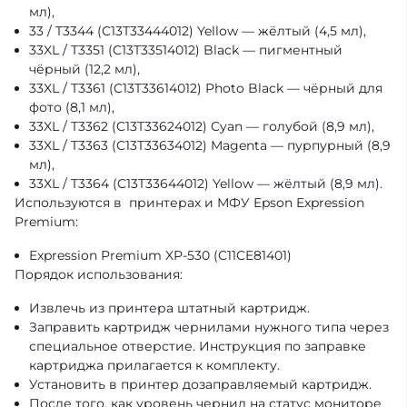
мл),
33 / T3344 (C13T33444012) Yellow — жёлтый (4,5 мл),
33XL / T3351 (C13T33514012) Black — пигментный
чёрный (12,2 мл),
33XL / T3361 (C13T33614012) Photo Black — чёрный для
фото (8,1 мл),
33XL / T3362 (C13T33624012) Cyan — голубой (8,9 мл),
33XL / T3363 (C13T33634012) Magenta — пурпурный (8,9
мл),
33XL / T3364 (C13T33644012) Yellow — жёлтый (8,9 мл).
Используются в принтерах и МФУ Epson Expression
Premium:
Expression Premium XP-530 (C11CE81401)
Порядок использования:
Извлечь из принтера штатный картридж.
Заправить картридж чернилами нужного типа через
специальное отверстие. Инструкция по заправке
картриджа прилагается к комплекту.
Установить в принтер дозаправляемый картридж.
После того, как уровень чернил на статус мониторе