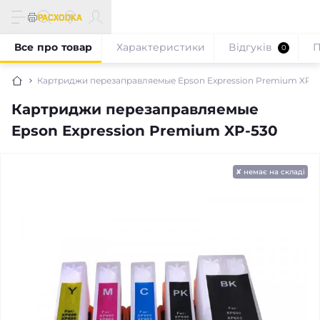
Все про товар
Характеристики
Відгуків
П
0
Картриджи перезаправляемые Epson Expression Premium XP-
Картриджи перезаправляемые
Epson Expression Premium XP-530
✘ немає на складі