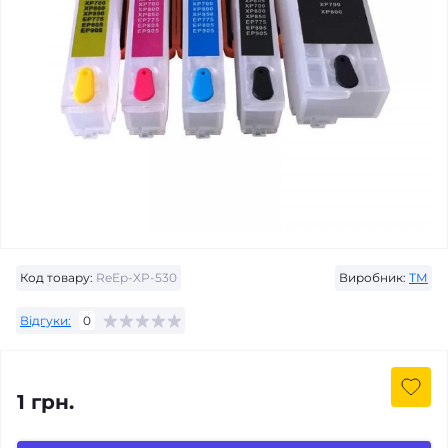
Код товару:
ReEp-XP-530
Виробник:
ТМ
Відгуки:
0
1 грн.