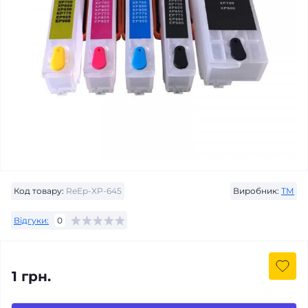
Код товару:
ReEp-XP-645
Виробник:
ТМ
Відгуки:
0
1 грн.