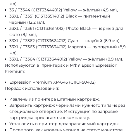
мл),
33 / T3344 (C13T33444012) Yellow — жёлтый (4,5 мл),
33XL / T3351 (C13T33514012) Black — пигментный
чёрный (12,2 мл),
33XL / T3361 (C13T33614012) Photo Black — чёрный для
фото (8,1 мл),
33XL / T3362 (C13T33624012) Cyan — голубой (8,9 мл),
33XL / T3363 (C13T33634012) Magenta — пурпурный (8,9
мл),
33XL / T3364 (C13T33644012) Yellow — жёлтый (8,9 мл).
Используются в принтерах и МФУ Epson Expression
Premium:
Expression Premium XP-645 (C11CF50402)
Порядок использования:
Извлечь из принтера штатный картридж.
Заправить картридж чернилами нужного типа через
специальное отверстие. Инструкция по заправке
картриджа прилагается к комплекту.
Установить в принтер дозаправляемый картридж.
После того, как уровень чернил на статус мониторе