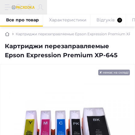
Все про товар
Характеристики
Відгуків
П
0
Картриджи перезаправляемые Epson Expression Premium XP-
Картриджи перезаправляемые
Epson Expression Premium XP-645
✘ немає на складі