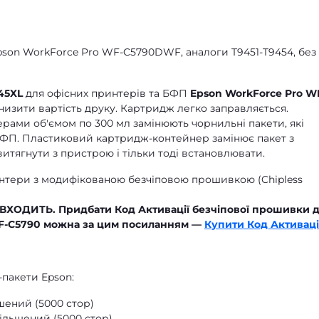
son WorkForce Pro WF-C5790DWF, аналоги T9451-T9454, без
45XL
для офісних принтерів та БФП
Epson WorkForce Pro W
изити вартість друку. Картридж легко заправляється.
рами об'ємом по 300 мл замінюють чорнильні пакети, які
БФП. Пластиковий картридж-контейнер замінює пакет з
витягнути з пристрою і тільки тоді встановлювати.
интери з модифікованою безчіповою прошивкою (Chipless
Е ВХОДИТЬ. Придбати Код Активації безчіпової прошивки 
WF-C5790 можна за цим посиланням —
Купити Код Активаці
-пакети Epson:
ьшений (5000 стор)
більшений (5000 стор)