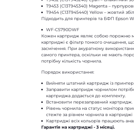
T9453 (C13T945340) Magenta – пурпуров
T9454 (C13T945440) Yellow – жовтий збі
Підходить для принтерів та БФП Epson Wo
WF-C5790DWF
Кожен картридж являє собою порожню міс
картриджі є фільтр тонкого очищення, щ
засмічення. При акуратному використан
самого принтера, оскільки не мають поро
потрібну кількість чорнила.
Порядок використання:
Вийняти штатний картридж із принтер
Заправити картридж чорнилом потрібног
картриджа додається до комплекту.
Встановити перезаправний картридж.
Рівень чорнила на статус монітора при
стежте за рівнем чорнила в картриджі 
Картриджі всіх кольорів працюють анал
Гарантія на картриджі - 3 місяці.