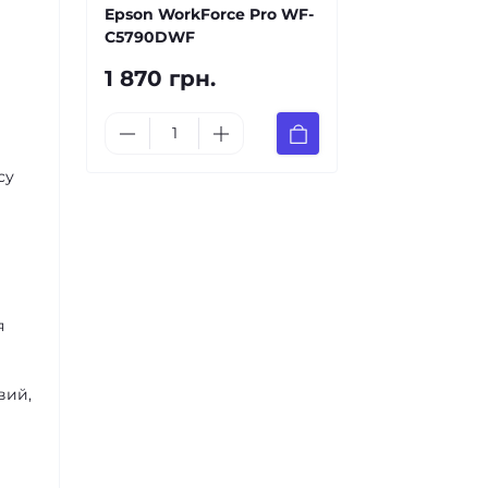
Epson WorkForce Pro WF-
C5790DWF
1 870 грн.
су
я
вий,