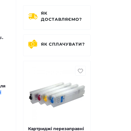
ЯК
ДОСТАВЛЯЄМО?
F-
ЯК СПЛАЧУВАТИ?
для
ї
Картриджі перезаправні