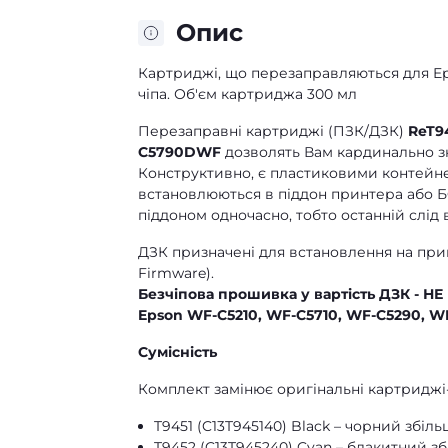
Опис
Картриджі, що перезаправляються для Ep
чіпа. Об'єм картриджа 300 мл
Перезаправні картриджі (ПЗК/ДЗК)
ReT9
C5790DWF
дозволять Вам кардинально зн
Конструктивно, є пластиковими контейне
встановлюються в піддон принтера або 
піддоном одночасно, тобто останній слід 
ДЗК призначені для встановлення на пр
Firmware).
Безчіпова прошивка у вартість ДЗК - Н
Epson WF-C5210, WF-C5710, WF-C5290, 
Сумісність
Комплект замінює оригінальні картриджі
T9451 (C13T945140) Black – чорний збіл
T9452 (C13T945240) Cyan – блакитний з