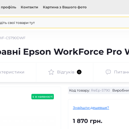
 профіль
Контакти
Картина з Вашого фото
o WF-C5790DWF
равні Epson WorkForce Pr
ктеристики
Відгуків
Питан
0
Код товару:
ReEp-5790
Виробни
є в наявності
Знайшли дешевше?
1 870 грн.