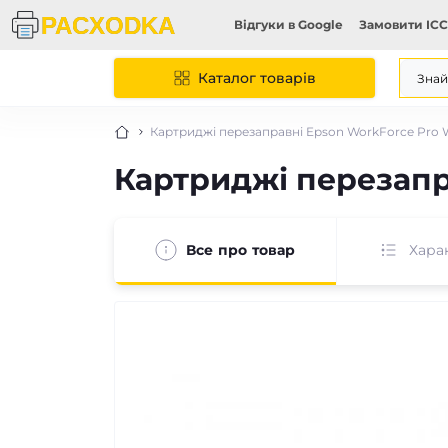
Відгуки в Google
Замовити ICC
Каталог товарів
Картриджі перезаправні Epson WorkForce Pr
Картриджі перезап
Все про товар
Хара