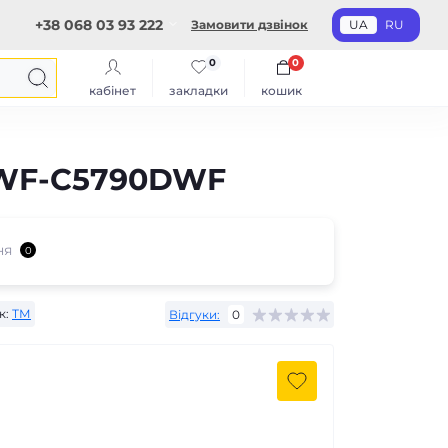
+38 068 03 93 222
Замовити дзвінок
UA
RU
0
0
кабінет
закладки
кошик
o WF-C5790DWF
ня
0
к:
ТМ
Відгуки:
0