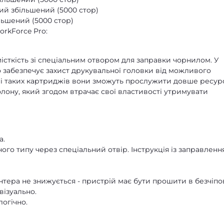
ий збільшений (5000 стор)
льшений (5000 стор)
rkForce Pro:
ткість зі спеціальним отвором для заправки чорнилом. У
о забезпечує захист друкувальної головки від можливого
ні таких картриджів вони зможуть прослужити довше ресур
лону, який згодом втрачає свої властивості утримувати
а.
о типу через спеціальний отвір. Інструкція із заправленн
нтера не знижується - пристрій має бути прошити в безчіпо
візуально.
огічно.