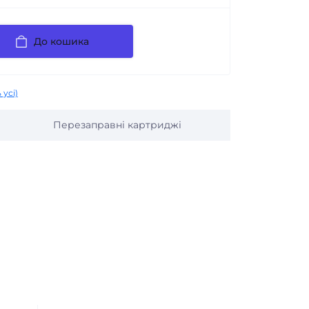
До кошика
 усі)
Перезаправні картриджі