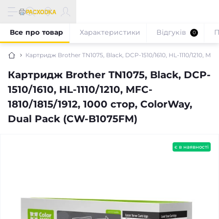
Все про товар
Характеристики
Відгуків
П
0
Картридж Brother TN1075, Black, DCP-1510/1610, HL-1110/1210, MF
Картридж Brother TN1075, Black, DCP-
1510/1610, HL-1110/1210, MFC-
1810/1815/1912, 1000 стор, ColorWay,
Dual Pack (CW-B1075FM)
є в наявності