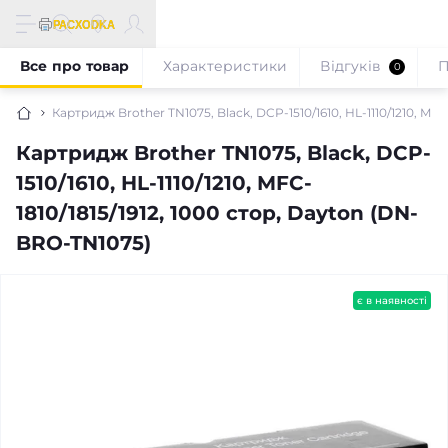
Все про товар
Характеристики
Відгуків
П
0
Картридж Brother TN1075, Black, DCP-1510/1610, HL-1110/1210, MF
Картридж Brother TN1075, Black, DCP-
1510/1610, HL-1110/1210, MFC-
1810/1815/1912, 1000 стор, Dayton (DN-
BRO-TN1075)
є в наявності