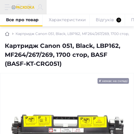
Все про товар
Характеристики
Відгуків
П
0
Картридж Canon 051, Black, LBP162, MF264/267/269, 1700 стор, 
Картридж Canon 051, Black, LBP162,
MF264/267/269, 1700 стор, BASF
(BASF-KT-CRG051)
✘ немає на складі