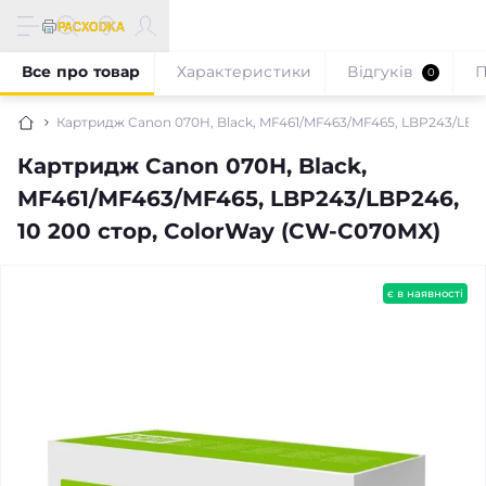
Все про товар
Характеристики
Відгуків
П
0
Картридж Canon 070H, Black, MF461/MF463/MF465, LBP243/LBP2
Картридж Canon 070H, Black,
MF461/MF463/MF465, LBP243/LBP246,
10 200 стор, ColorWay (CW-C070MX)
є в наявності