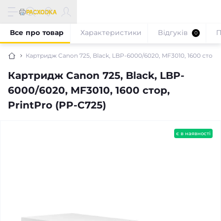
Все про товар
Характеристики
Відгуків
П
0
Картридж Canon 725, Black, LBP-6000/6020, MF3010, 1600 стор, 
Картридж Canon 725, Black, LBP-
6000/6020, MF3010, 1600 стор,
PrintPro (PP-C725)
є в наявності