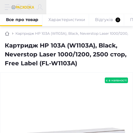
Все про товар
Характеристики
Відгуків
П
0
Картридж HP 103A (W1103A), Black, Neverstop Laser 1000/1200, 25
Картридж HP 103A (W1103A), Black,
Neverstop Laser 1000/1200, 2500 стор,
Free Label (FL-W1103A)
є в наявності