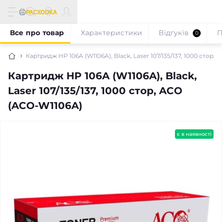
Все про товар
Характеристики
Відгуків
П
0
Картридж HP 106A (W1106A), Black, Laser 107/135/137, 1000 стор,
Картридж HP 106A (W1106A), Black,
Laser 107/135/137, 1000 стор, ACO
(ACO-W1106A)
є в наявності