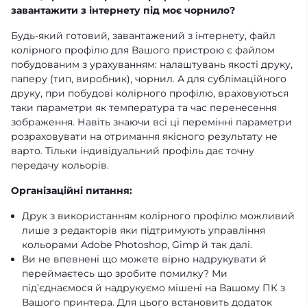
завантажити з інтернету під моє чорнило?
Будь-який готовий, завантажений з інтернету, файл
колірного профілю для Вашого пристрою є файлом
побудованим з урахуванням: налаштувань якості друку,
паперу (тип, виробник), чорнил. А для сублімаційного
друку, при побудові колірного профілю, враховуються
таки параметри як температура та час перенесення
зображення. Навіть знаючи всі ці перемінні параметри
розраховувати на отримання якісного результату не
варто. Тільки індивідуальний профіль дає точну
передачу кольорів.
Організаційні питання:
Друк з використанням колірного профілю можливий
лише з редакторів яки підтримують управління
кольорами Adobe Photoshop, Gimp й так далі.
Ви не впевнені що можете вірно надрукувати й
переймаєтесь що зробите помилку? Ми
під’єднаємося й надрукуємо мішені на Вашому ПК з
Вашого принтера. Для цього встановить додаток