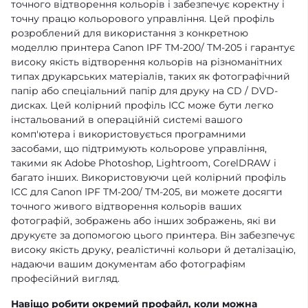
точного відтворення кольорів і забезпечує коректну і
точну працю кольорового управління. Цей профіль
розроблений для використання з конкретною
моделлю принтера Canon IPF TM-200/ TM-205 і гарантує
високу якість відтворення кольорів на різноманітних
типах друкарських матеріалів, таких як фотографічний
папір або спеціальний папір для друку на CD / DVD-
дисках. Цей колірний профіль ICC може бути легко
інстальований в операційній системі вашого
комп'ютера і використовується програмними
засобами, що підтримують кольорове управління,
такими як Adobe Photoshop, Lightroom, CorelDRAW і
багато інших. Використовуючи цей колірний профіль
ICC для Canon IPF TM-200/ TM-205, ви можете досягти
точного живого відтворення кольорів ваших
фотографій, зображень або інших зображень, які ви
друкуєте за допомогою цього принтера. Він забезпечує
високу якість друку, реалістичні кольори й деталізацію,
надаючи вашим документам або фотографіям
професійний вигляд.
Навіщо робити окремий профайл, коли можна