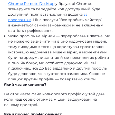
Chrome Remote Desktop
у браузері Сhrome,
згенеруйте та передайте код доступу який буде
доступний після встановлення додатка
за
посиланням
. Ціна послуги “Все зробить майстер”
визначається самим замовником й не включена у
вартість профілювання.
Якщо профіль не вірний — перероблення платне. Ми
не можемо визначити чи вірно надруковані мішені,
тому виходимо з того що користувач прочитавши
інструкцію надрукував мішені вірно, а моменти яки
були не зрозуміли запитав й ми пояснили як робити
вірно. Як бонус, ми особисто друкуємо мішені
підключившись до Вас віддалено й другий профіль
буде дешевше, як в гуртового замовника. Якщо не
працює другий профіль — повертаємо кошти.
Який час виконання?
Ви отримаєте файл кольорового профілю у той день
коли наш сервіс отримає мішені видруковані на
вашому пристрої.
Який процес профілювання?