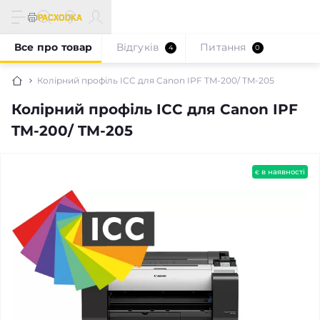
Все про товар
Відгуків
Питання
4
0
Колірний профіль ICC для Canon IPF TM-200/ TM-205
Колірний профіль ICC для Canon IPF
TM-200/ TM-205
є в наявності