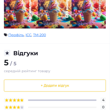
Профіль
,
ICC
,
TM-200
Відгуки
5
/ 5
середній рейтинг товару
+ Додати відгук
4
0