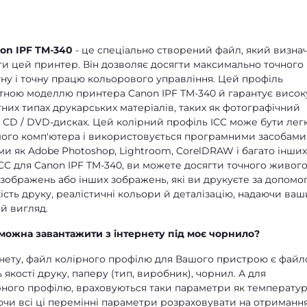
on IPF TM-340
- це спеціально створений файл, який визна
ти цей принтер. Він дозволяє досягти максимально точного
тну і точну працю кольорового управління. Цей профіль
тною моделлю принтера Canon IPF TM-340 й гарантує висок
тних типах друкарських матеріалів, таких як фотографічний
а CD / DVD-дисках. Цей колірний профіль ICC може бути лег
шого комп'ютера і використовується програмними засобами
и як Adobe Photoshop, Lightroom, CorelDRAW і багато інших
C для Canon IPF TM-340, ви можете досягти точного живог
 зображень або інших зображень, які ви друкуєте за допомо
кість друку, реалістичні кольори й деталізацію, надаючи ва
й вигляд.
можна завантажити з інтернету під моє чорнило?
рнету, файл колірного профілю для Вашого пристрою є фай
якості друку, паперу (тип, виробник), чорнил. А для
рного профілю, враховуються таки параметри як температур
ючи всі ці перемінні параметри розраховувати на отриманн