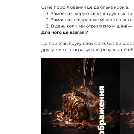
Саме профілювання це декілька кроків:
Замовник, керуючись інструкцією та п
Замовник відправляє мішені в наш с
В день коли ми отримаємо мішені — 
Для чого це взагалі?
Це приклад друку двох фото, без викорис
друку ми сфотографували результат й об'