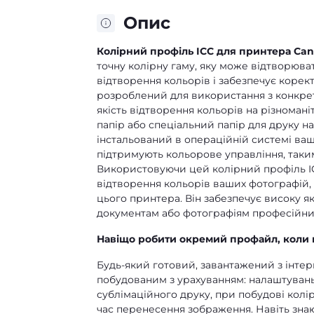
Опис
Колірний профіль ICC для принтера Can
точну колірну гаму, яку може відтворюва
відтворення кольорів і забезпечує корек
розроблений для використання з конкре
якість відтворення кольорів на різномані
папір або спеціальний папір для друку н
інстальований в операційній системі ва
підтримують кольорове управління, таким
Використовуючи цей колірний профіль IC
відтворення кольорів ваших фотографій,
цього принтера. Він забезпечує високу я
документам або фотографіям професійни
Навіщо робити окремий профайл, коли 
Будь-який готовий, завантажений з інте
побудованим з урахуванням: налаштувань 
сублімаційного друку, при побудові колі
час перенесення зображення. Навіть зна