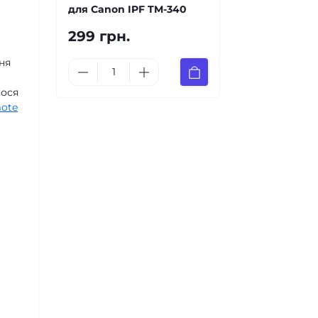
для Canon IPF TM-340
299 грн.
ня
мося
ote
а