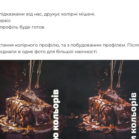
ідказками від нас, друкує колірні мішені.
ервіс
профіль буде готов
тання колірного профілю, та з побудованим профілем. Післ
єднали в одне фото для більшої наочності.