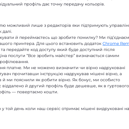
ивідуальний профіль дає точну передачу кольорів.
ілю можливий лише з редакторів яки підтримують управлін
 далі.
укувати й переймаєтесь що зробите помилку? Ми під’єднає
ашого принтера. Для цього встановить додаток
Chrome Rem
 та передайте код доступу який буде доступний після
Ціна послуги “Все зробить майстер” визначається самим
профілювання.
ня платне. Ми не можемо визначити чи вірно надруковані
тувач прочитавши інструкцію надрукував мішені вірно, а
 й ми пояснили як робити вірно. Як бонус, ми особисто
 віддалено й другий профіль буде дешевше, як в гуртового
офіль — повертаємо кошти.
у той день коли наш сервіс отримає мішені видруковані н