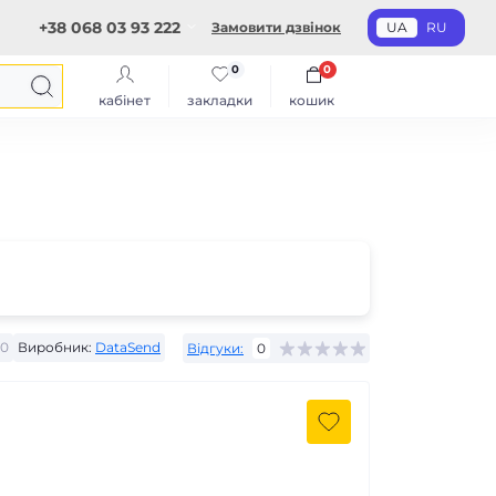
+38 068 03 93 222
Замовити дзвінок
UA
RU
0
0
кабінет
закладки
кошик
40
Виробник:
DataSend
Відгуки:
0