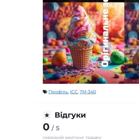
Профіль
,
ICC
,
TM-340
Відгуки
0
/ 5
середній рейтинг товару