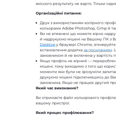
якісного результату не варто. Тільки інд
Організаційні питання:
Друк з використанням колірного проф
кольорами Adobe Photoshop, Gimp й так
Ви не впевнені що можете вірно надр
й надрукуємо мішені на Вашому ПК з В
Desktop
у браузері Сhrome, згенеруйте
встановлення додатка
за посиланням
. 
замовником й не включена у вартість 
Якщо профіль не вірний — перероблен
мішені, тому виходимо з того що корис
моменти яки були не зрозуміли запитав
друкуємо мішені підключившись до Вас
замовника. Якщо не працює другий пр
Який час виконання?
Ви отримаєте файл кольорового профілю 
вашому пристрої.
Який процес профілювання?