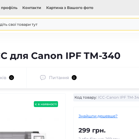
 профіль
Контакти
Картина з Вашого фото
CC для Canon IPF TM-340
ків
Питання
0
0
Код товару:
ICC-Canon IPF TM-3
є в наявності
Знайшли дешевше?
299 грн.
2 або більше: 269 грн.