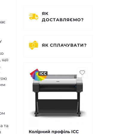
ЯК
ДОСТАВЛЯЄМО?
чає
у
ЯК СПЛАЧУВАТИ?
ко
, що
.
о
гою
шим
лом
а та
Колірний профіль ICC
я