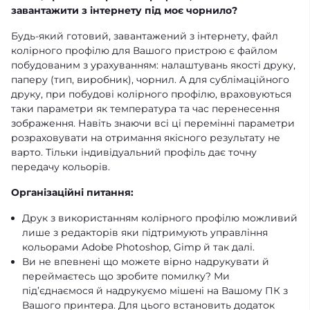
завантажити з інтернету під моє чорнило?
Будь-який готовий, завантажений з інтернету, файл
колірного профілю для Вашого пристрою є файлом
побудованим з урахуванням: налаштувань якості друку,
паперу (тип, виробник), чорнил. А для сублімаційного
друку, при побудові колірного профілю, враховуються
таки параметри як температура та час перенесення
зображення. Навіть знаючи всі ці перемінні параметри
розраховувати на отримання якісного результату не
варто. Тільки індивідуальний профіль дає точну
передачу кольорів.
Організаційні питання:
Друк з використанням колірного профілю можливий
лише з редакторів яки підтримують управління
кольорами Adobe Photoshop, Gimp й так далі.
Ви не впевнені що можете вірно надрукувати й
переймаєтесь що зробите помилку? Ми
під’єднаємося й надрукуємо мішені на Вашому ПК з
Вашого принтера. Для цього встановить додаток