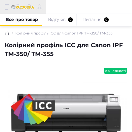
Все про товар
Відгуків
Питання
0
0
Колірний профіль ICC для Canon IPF TM-350/ TM-355
Колірний профіль ICC для Canon IPF
TM-350/ TM-355
є в наявності