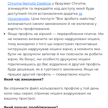
Chrome Remote Desktop
у браузері Сhrome,
згенеруйте та передайте код доступу який буде
доступний після встановлення додатка
за
посиланням
. Ціна послуги “Все зробить майстер”
визначається самим замовником й не включена у
вартість профілювання.
Якщо профіль не вірний — перероблення платне. Ми
не можемо визначити чи вірно надруковані мішені,
тому виходимо з того що користувач прочитавши
інструкцію надрукував мішені вірно, а моменти яки
були не зрозуміли запитав й ми пояснили як робити
вірно. Як бонус, ми особисто друкуємо мішені
підключившись до Вас віддалено й другий профіль
буде дешевше, як в гуртового замовника. Якщо не
працює другий профіль — повертаємо кошти.
Який час виконання?
Ви отримаєте файл кольорового профілю у той день
коли наш сервіс отримає мішені видруковані на
вашому пристрої.
Який процес профілювання?