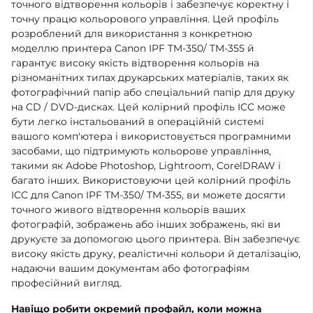
точного відтворення кольорів і забезпечує коректну і
точну працю кольорового управління. Цей профіль
розроблений для використання з конкретною
моделлю принтера Canon IPF TM-350/ TM-355 й
гарантує високу якість відтворення кольорів на
різноманітних типах друкарських матеріалів, таких як
фотографічний папір або спеціальний папір для друку
на CD / DVD-дисках. Цей колірний профіль ICC може
бути легко інстальований в операційній системі
вашого комп'ютера і використовується програмними
засобами, що підтримують кольорове управління,
такими як Adobe Photoshop, Lightroom, CorelDRAW і
багато інших. Використовуючи цей колірний профіль
ICC для Canon IPF TM-350/ TM-355, ви можете досягти
точного живого відтворення кольорів ваших
фотографій, зображень або інших зображень, які ви
друкуєте за допомогою цього принтера. Він забезпечує
високу якість друку, реалістичні кольори й деталізацію,
надаючи вашим документам або фотографіям
професійний вигляд.
Навіщо робити окремий профайл, коли можна