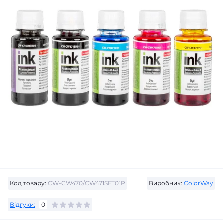
Код товару:
CW-CW470/CW471SET01P
Виробник:
ColorWay
Відгуки:
0