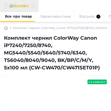
Все про товар
Характеристики
Відгуків
П
0
Комплект чернил ColorWay Canon iP7240/7250/8740, MG5440/5
Комплект чернил ColorWay Canon
iP7240/7250/8740,
MG5440/5540/5640/5740/6340,
TS6040/8040/9040, BK/BP/C/M/Y,
5x100 мл (CW-CW470/CW471SET01P)
є в наявності