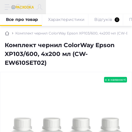
Все про товар
Характеристики
Відгуків
П
0
Комплект чернил ColorWay Epson XP103/600, 4x200 мл (CW-EW
Комплект чернил ColorWay Epson
XP103/600, 4x200 мл (CW-
EW610SET02)
є в наявності