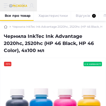
Все про товар
Характеристики
Відгуків
П
0
Чернила InkTec Ink Advantage 2020hc, 2520hc (HP 46 Black, HP 4
Чернила InkTec Ink Advantage
2020hc, 2520hc (HP 46 Black, HP 46
Color), 4x100 мл
-10%
є в наявності