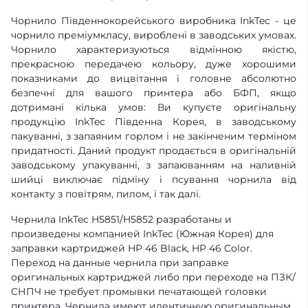
Чорнило Південнокорейського виробника InkTec - це
чорнило преміумкласу, вироблені в заводських умовах.
Чорнило характеризуються відмінною якістю,
прекрасною передачею кольору, дуже хорошими
показниками до вицвітання і головне абсолютно
безпечні для вашого принтера або БФП, якщо
дотримані кілька умов: Ви купуєте оригінальну
продукцію InkTec Південна Корея, в заводському
пакуванні, з запаяним горлом і не закінченим терміном
придатності. Даний продукт продається в оригінальній
заводському упакуванні, з запаюванням на наливній
шийці виключає підміну і псування чорнила від
контакту з повітрям, пилом, і так далі.
Чернила InkTec H5851/H5852 разработаны и
произведены компанией InkTec (Южная Корея) для
заправки картриджей HP 46 Black, HP 46 Color.
Переход на данные чернила при заправке
оригинальных картриджей либо при переходе на ПЗК/
СНПЧ не требует промывки печатающей головки
принтера. Чернила имеют идентичную оригинальным