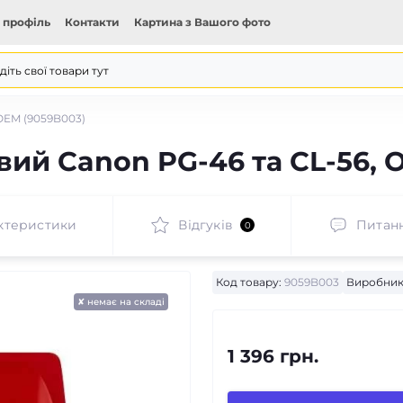
 профіль
Контакти
Картина з Вашого фото
OEM (9059B003)
ий Canon PG-46 та CL-56, 
ктеристики
Відгуків
Питан
0
Код товару:
9059B003
Виробник
✘ немає на складі
1 396 грн.