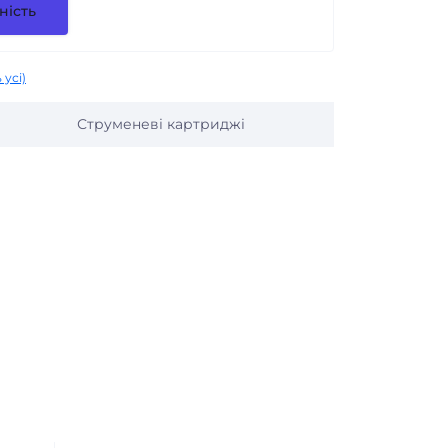
ність
 усі)
Струменеві картриджі