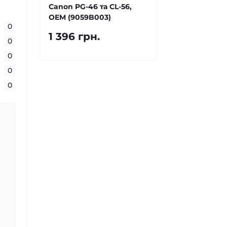
Canon PG-46 та CL-56,
OEM (9059B003)
0
1 396 грн.
0
0
0
0