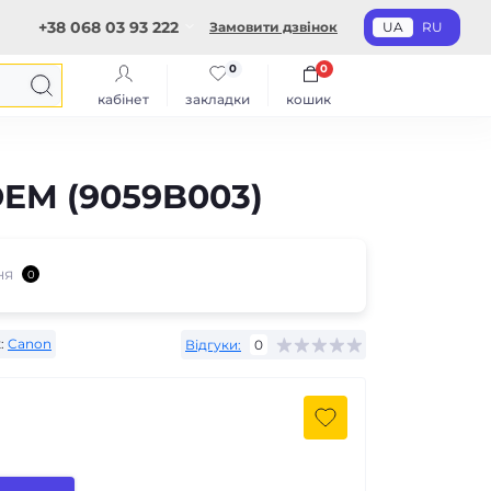
+38 068 03 93 222
Замовити дзвінок
UA
RU
0
0
кабінет
закладки
кошик
OEM (9059B003)
ня
0
:
Canon
Відгуки:
0