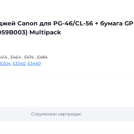
жей Canon для PG-46/CL-56 + бумага GP
9059B003) Multipack
414 , E464 , E474 , E484
E304
,
E3340
,
E3440
Струменеві картриджі