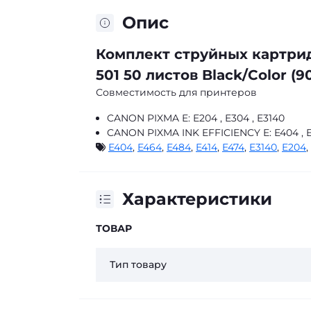
Опис
Комплект струйных картрид
501 50 листов Black/Color (
Совместимость для принтеров
CANON PIXMA E:
E204 , E304 , E3140
CANON PIXMA INK EFFICIENCY E:
E404 , E
E404
,
E464
,
E484
,
E414
,
E474
,
E3140
,
E204
,
Характеристики
ТОВАР
Тип товару