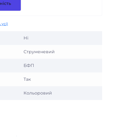
ність
 усі)
Ні
Струменевий
БФП
Так
Кольоровий