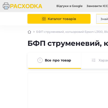
Відгуки в Google
Замовити ICC
Каталог товарів
БФП струменевий, кольоровий Epson L3100, Bla
БФП струменевий, ко
Все про товар
Хара