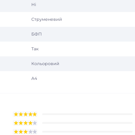
Ні
Струменевий
БФП
Так
Кольоровий
A4