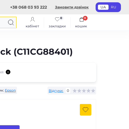
+38 068 03 93 222
Замовити дзвінок
UA
RU
0
0
кабінет
закладки
кошик
ck (C11CG88401)
ня
0
к:
Epson
Відгуки:
0