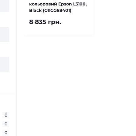
кольоровий Epson L3100,
Black (C11CG88401)
8 835 грн.
0
0
0