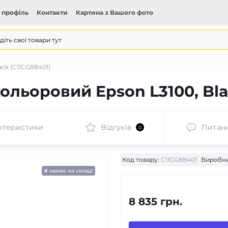
 профіль
Контакти
Картина з Вашого фото
ck (C11CG88401)
льоровий Epson L3100, Bla
ктеристики
Відгуків
Питан
0
Код товару:
C11CG88401
Виробни
✘ немає на складі
8 835 грн.