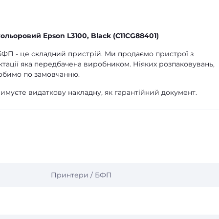
льоровий Epson L3100, Black (C11CG88401)
о БФП - це складний пристрій. Ми продаємо пристрої з
ктації яка передбачена виробником. Ніяких розпаковувань,
обимо по замовчанню.
имуєте видаткову накладну, як гарантійний документ.
Принтери / БФП