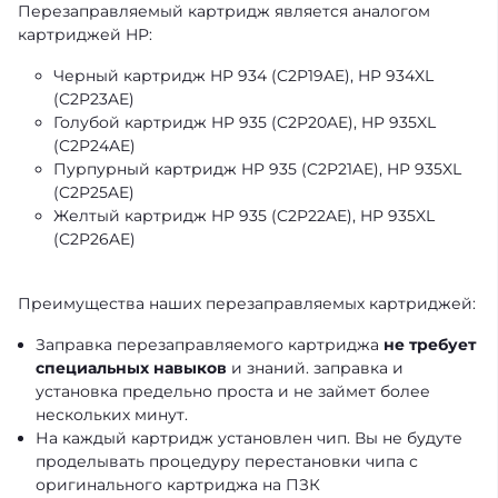
Перезаправляемый картридж является аналогом
картриджей HP:
Черный картридж HP 934 (C2P19AE), HP 934XL
(C2P23AE)
Голубой картридж HP 935 (C2P20AE), HP 935XL
(C2P24AE)
Пурпурный картридж HP 935 (C2P21AE), HP 935XL
(C2P25AE)
Желтый картридж HP 935 (C2P22AE), HP 935XL
(C2P26AE)
Преимущества наших перезаправляемых картриджей:
Заправка перезаправляемого картриджа
не требует
специальных навыков
и знаний. заправка и
установка предельно проста и не займет более
нескольких минут.
На каждый картридж установлен чип. Вы не будуте
проделывать процедуру перестановки чипа с
оригинального картриджа на ПЗК