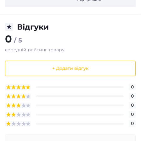
Відгуки
0
/ 5
середній рейтинг товару
+ Додати відгук
0
0
0
0
0