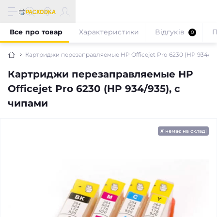
Все про товар
Характеристики
Відгуків
П
0
Картриджи перезаправляемые HP Officejet Pro 6230 (HP 934/93
Картриджи перезаправляемые HP
Officejet Pro 6230 (HP 934/935), с
чипами
✘ немає на складі