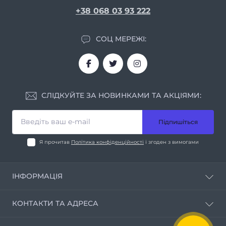
+38 068 03 93 222
СОЦ МЕРЕЖІ:
СЛІДКУЙТЕ ЗА НОВИНКАМИ ТА АКЦІЯМИ:
Підпишіться
Я прочитав
Політика конфіденційності
і згоден з вимогами
ІНФОРМАЦІЯ
Про нас
КОНТАКТИ ТА АДРЕСА
Умови співпраці
Контакти
м. Дніпро вул. Мирослава Скорика, 1