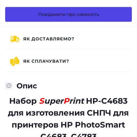
Повідомити про наявність
ЯК ДОСТАВЛЯЄМО?
ЯК СПЛАЧУВАТИ?
Опис
Набор
S
uper
P
rint
HP-С4683
для изготовления СНПЧ для
принтеров HP PhotoSmart
C4683, C4783