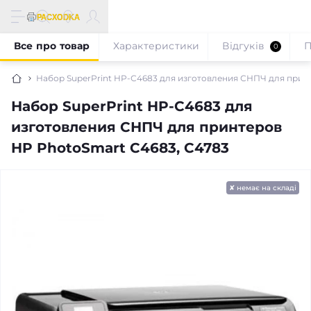
Все про товар
Характеристики
Відгуків
П
0
Набор SuperPrint HP-С4683 для изготовления СНПЧ для прин
Набор SuperPrint HP-С4683 для
изготовления СНПЧ для принтеров
HP PhotoSmart C4683, C4783
✘ немає на складі