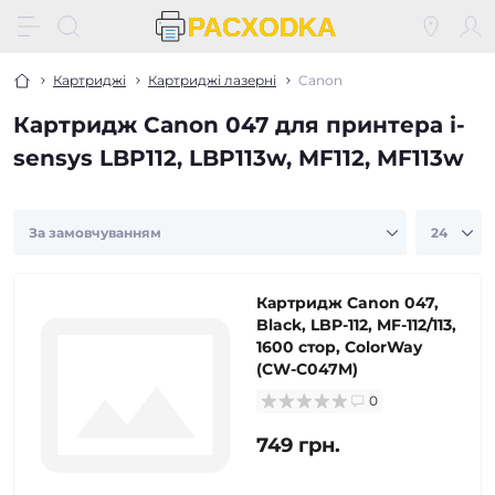
Картриджі
Картриджі лазерні
Canon
Картридж Canon 047 для принтера i-
sensys LBP112, LBP113w, MF112, MF113w
Картридж Canon 047,
Black, LBP-112, MF-112/113,
1600 стор, ColorWay
(CW-C047M)
0
749 грн.