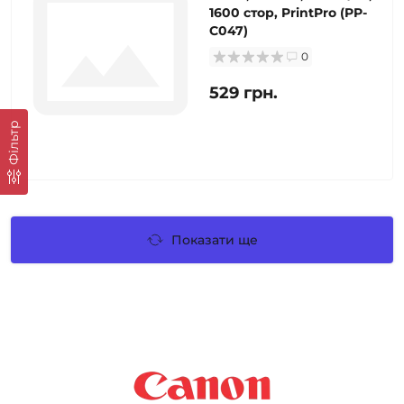
1600 стор, PrintPro (PP-
C047)
0
529 грн.
Фільтр
Показати ще