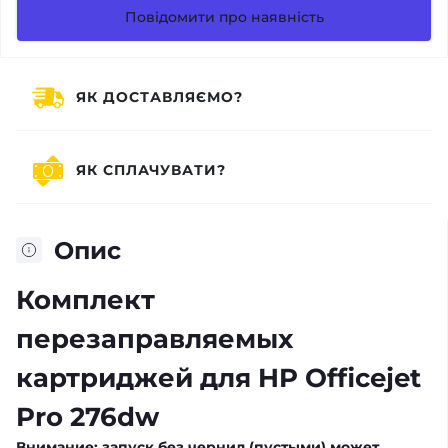
Повідомити про наявність
ЯК ДОСТАВЛЯЄМО?
ЯК СПЛАЧУВАТИ?
Опис
Комплект
перезаправляемых
картриджей для HP Officejet
Pro 276dw
Внимание: запуск без чернил (пустыми) может