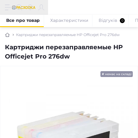
Все про товар
Характеристики
Відгуків
П
0
Картриджи перезаправляемые HP Officejet Pro 276dw
Картриджи перезаправляемые HP
Officejet Pro 276dw
✘ немає на складі