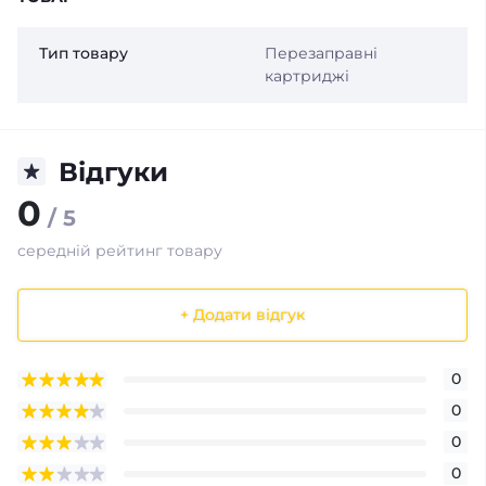
Тип товару
Перезаправні
картриджі
Відгуки
0
/ 5
середній рейтинг товару
+ Додати відгук
0
0
0
0