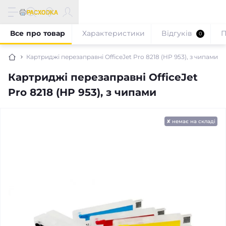
Все про товар
Характеристики
Відгуків
П
0
Картриджі перезаправні OfficeJet Pro 8218 (HP 953), з чипами
Картриджі перезаправні OfficeJet
Pro 8218 (HP 953), з чипами
✘ немає на складі