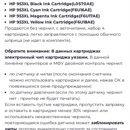
HP 953XL Black Ink Cartridge
(L0S70AE)
HP 953XL Cyan Ink Cartridge
(F6U16AE)
HP 953XL Magenta Ink Cartridge
(F6U17AE)
HP 953XL Yellow Ink Cartridge
(F6U18AE)
Продаются без чернил, с авточипами, набор 4
картриджа, легко заправляются с помощью обычного
шприца (не идет в комплекте).
Обратите внимание:
В данных картриджах
электронный чип картриджа уязвим.
В данной
линейке принтеров и МФУ двойной контроль чернил:
по счетчику в чипах
(после окончания счетчика
можно использовать картриджи и далее, нажав ОК в
появившемся окне-предупреждении)
по датчику давления
(если по этому датчику чернил
нет - принтер не будет печатать).
Если вставить пустые картриджи, пропустить заправку
и оставить в картридже менее 30% чернил или
использовать некачественные чернила,
повторяющаяся ошибка датчика может
заблокировать
чипы
, поэтому внимательно следите за состоянием