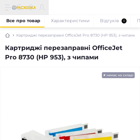
Все про товар
Характеристики
Відгуків
П
0
Картриджі перезаправні OfficeJet Pro 8730 (HP 953), з чипами
Картриджі перезаправні OfficeJet
Pro 8730 (HP 953), з чипами
✘ немає на складі