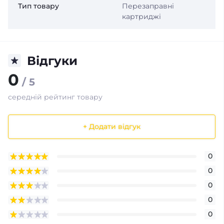
Тип товару
Перезаправні
картриджі
Відгуки
0
/ 5
середній рейтинг товару
+ Додати відгук
0
0
0
0
0