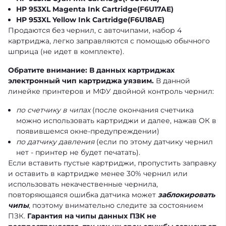
HP 953XL Magenta Ink Cartridge
(F6U17AE)
HP 953XL Yellow Ink Cartridge
(F6U18AE)
Продаются без чернил, с авточипами, набор 4
картриджа, легко заправляются с помощью обычного
шприца (не идет в комплекте).
Обратите внимание:
В данных картриджах
электронный чип картриджа уязвим.
В данной
линейке принтеров и МФУ двойной контроль чернил:
по счетчику в чипах
(после окончания счетчика
можно использовать картриджи и далее, нажав ОК в
появившемся окне-предупреждении)
по датчику давления
(если по этому датчику чернил
нет - принтер не будет печатать).
Если вставить пустые картриджи, пропустить заправку
и оставить в картридже менее 30% чернил или
использовать некачественные чернила,
повторяющаяся ошибка датчика может
заблокировать
чипы
, поэтому внимательно следите за состоянием
ПЗК.
Гарантия на чипы данных ПЗК не