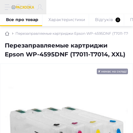
Все про товар
Характеристики
Відгуків
П
0
Перезаправляемые картриджи Epson WP-4595DNF (T7011-T7014
Перезаправляемые картриджи
Epson WP-4595DNF (T7011-T7014, XXL)
✘ немає на складі