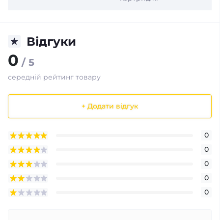
Відгуки
0
/ 5
середній рейтинг товару
+ Додати відгук
0
0
0
0
0