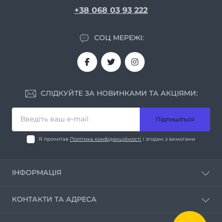
+38 068 03 93 222
СОЦ МЕРЕЖІ:
СЛІДКУЙТЕ ЗА НОВИНКАМИ ТА АКЦІЯМИ:
Підпишіться
Я прочитав
Політика конфіденційності
і згоден з вимогами
ІНФОРМАЦІЯ
Про нас
КОНТАКТИ ТА АДРЕСА
Умови співпраці
Контакти
м. Дніпро вул. Мирослава Скорика, 1