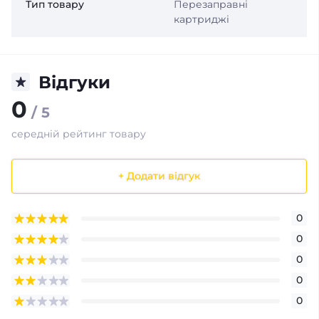
Тип товару
Перезаправні
картриджі
Відгуки
0
/ 5
середній рейтинг товару
+ Додати відгук
0
0
0
0
0