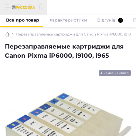
Все про товар
Характеристики
Відгуків
П
0
Перезаправляемые картриджи для Canon Pixma iP6000, i9100, 
Перезаправляемые картриджи для
Canon Pixma iP6000, i9100, i965
✘ немає на складі