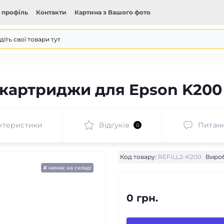
 профіль
Контакти
Картина з Вашого фото
картриджи для Epson K200
ктеристики
Відгуків
Питан
0
Код товару:
REFILL2-K200
Виро
✘ немає на складі
0 грн.