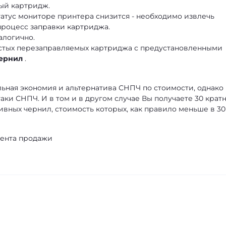
ый картридж.
статус мониторе принтера снизится - необходимо извлечь
процесс заправки картриджа.
алогично.
пустых перезаправляемых картриджа с предустановленными
чернил
.
ьная экономия и альтернатива СНПЧ по стоимости, однако
аки СНПЧ. И в том и в другом случае Вы получаете 30 крат
вных чернил, стоимость которых, как правило меньше в 30
мента продажи