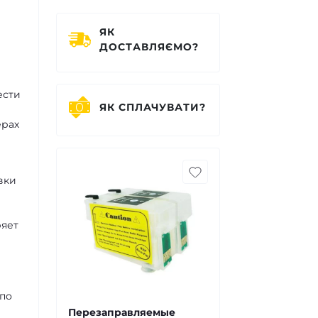
ЯК
ДОСТАВЛЯЄМО?
ести
ЯК СПЛАЧУВАТИ?
ерах
вки
ряет
 по
Перезаправляемые