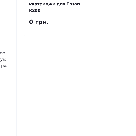
картриджи для Epson
K200
0 грн.
 по
ную
 раз