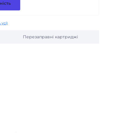
ність
 усі)
Перезаправні картриджі