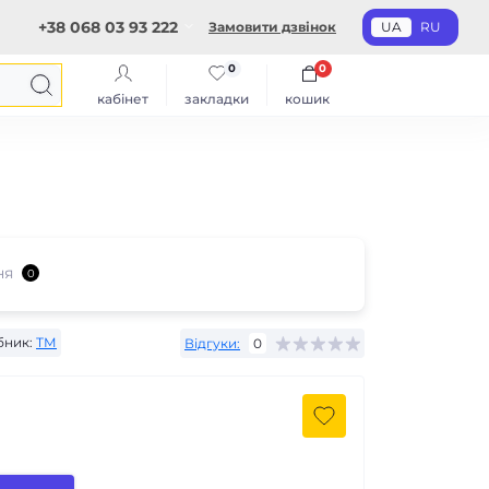
+38 068 03 93 222
Замовити дзвінок
UA
RU
0
0
кабінет
закладки
кошик
ня
0
бник:
ТМ
Відгуки:
0