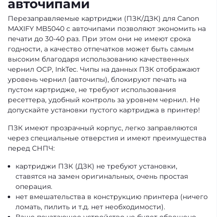
авточипами
Перезаправляемые картриджи (ПЗК/ДЗК) для Canon
MAXIFY MB5040 с авточипами позволяют экономить на
печати до 30-40 раз. При этом они не имеют срока
годности, а качество отпечатков может быть самым
высоким благодаря использованию качественных
чернил OCP, InkTec. Чипы на данных ПЗК отображают
уровень чернил (авточипы), блокируют печать на
пустом картридже, не требуют использования
ресеттера, удобный контроль за уровнем чернил. Не
допускайте установки пустого картриджа в принтер!
ПЗК имеют прозрачный корпус, легко заправляются
через специальные отверстия и имеют преимущества
перед СНПЧ:
картриджи ПЗК (ДЗК) не требуют установки,
ставятся на замен оригинальных, очень простая
операция.
нет вмешательства в конструкцию принтера (ничего
ломать, пилить и т.д. нет необходимости).
Ваше печатающее устройство не будет обвешено