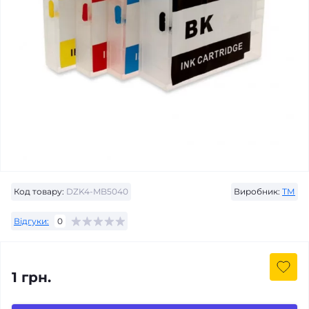
Код товару:
DZK4-MB5040
Виробник:
ТМ
Відгуки:
0
1 грн.