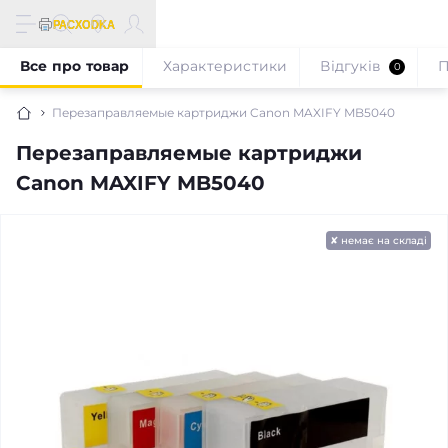
Все про товар
Характеристики
Відгуків
П
0
Перезаправляемые картриджи Canon MAXIFY MB5040
Перезаправляемые картриджи
Canon MAXIFY MB5040
✘ немає на складі