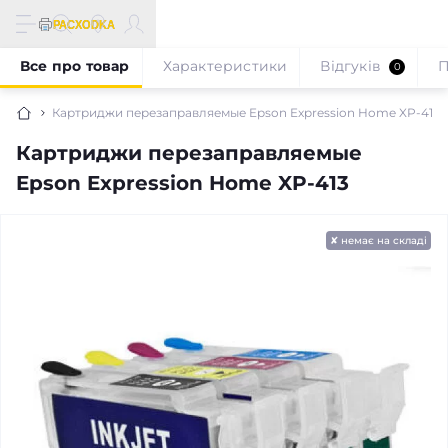
Все про товар
Характеристики
Відгуків
П
0
Картриджи перезаправляемые Epson Expression Home XP-413
Картриджи перезаправляемые
Epson Expression Home XP-413
✘ немає на складі