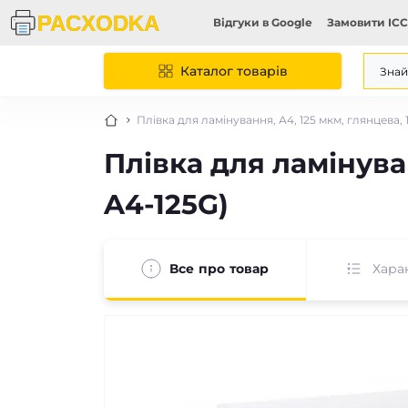
Відгуки в Google
Замовити ICC
Каталог товарів
Плівка для ламінування, А4, 125 мкм, глянцева, 
Плівка для ламінуван
A4-125G)
Все про товар
Хара