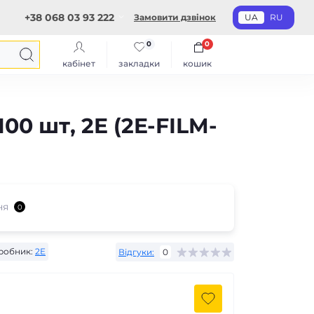
+38 068 03 93 222
Замовити дзвінок
UA
RU
0
0
кабінет
закладки
кошик
100 шт, 2E (2E-FILM-
ня
0
робник:
2E
Відгуки:
0