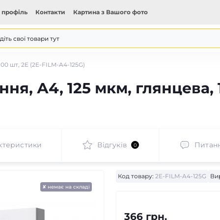
 профіль
Контакти
Картина з Вашого фото
100 шт, 2E (2E-FILM-A4-125G)
ня, А4, 125 мкм, глянцева, 
ктеристики
Відгуків
Питан
0
Код товару:
2E-FILM-A4-125G
Ви
✘ немає на складі
366 грн.