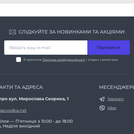
СЛІДКУЙТЕ ЗА НОВИНКАМИ ТА АКЦІЯМИ:
Підпишіться
Я прочитав
Політика конфіденційності
і згоден з вимогами
АКТИ ТА АДРЕСА
МЕСЕНДЖЕР
про вул. Мирослава Скорика, 1
Telegram
Viber
acxodka.net
лок — П'ятниця з 10.00 - до 18.00
, Неділя вихідний