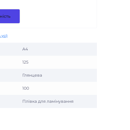
ність
 усі)
A4
125
Глянцева
100
Плівка для ламінування