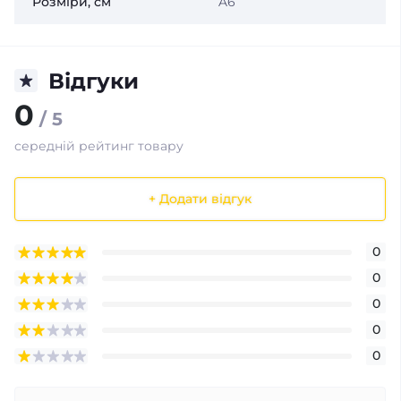
Розміри, см
A6
Відгуки
0
/ 5
середній рейтинг товару
+ Додати відгук
0
0
0
0
0