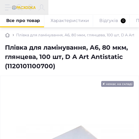
Все про товар
Характеристики
Відгуків
П
0
Плівка для ламінування, А6, 80 мкм, глянцева, 100 шт, D A Art Ant
Плівка для ламінування, А6, 80 мкм,
глянцева, 100 шт, D A Art Antistatic
(1120101100700)
✘ немає на складі