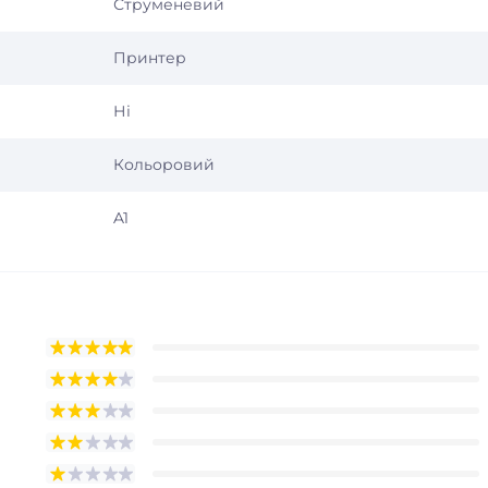
Струменевий
Принтер
Ні
Кольоровий
A1