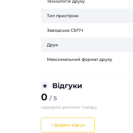
Технологія друку
Тип пристрою
Заводська СБПЧ
Друк
Максимальний формат друку
Відгуки
0
/ 5
середній рейтинг товару
+ Додати відгук