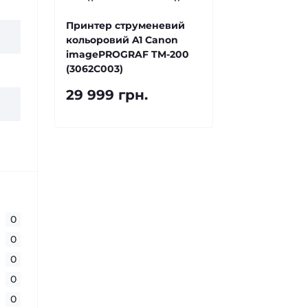
Принтер струменевий
кольоровий A1 Canon
imagePROGRAF TM-200
(3062C003)
29 999 грн.
0
0
0
0
0