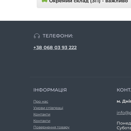
🚚
Окремий склад (ЗП) - важливо
ТЕЛЕФОНИ:
+38 068 03 93 222
ІНФОРМАЦІЯ
КОНТ
м. Дні
Про нас
Умови співпраці
info@p
Контакти
Контакти
Понеді
Повернення товару
Субота