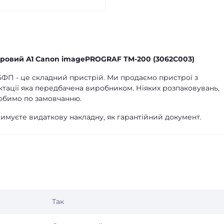
ровий A1 Canon imagePROGRAF TM-200 (3062C003)
о БФП - це складний пристрій. Ми продаємо пристрої з
ктації яка передбачена виробником. Ніяких розпаковувань,
обимо по замовчанню.
имуєте видаткову накладну, як гарантійний документ.
Так