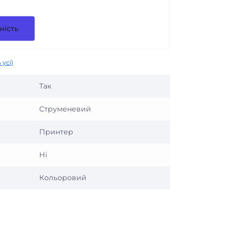
ність
 усі)
Так
Струменевий
Принтер
Ні
Кольоровий