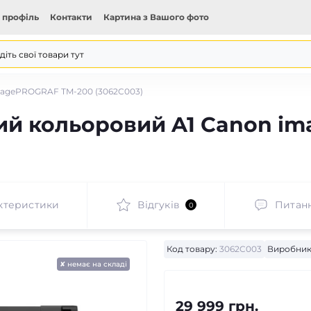
 профіль
Контакти
Картина з Вашого фото
magePROGRAF TM-200 (3062C003)
ий кольоровий A1 Canon i
ктеристики
Відгуків
Питан
0
Код товару:
3062C003
Виробник
✘ немає на складі
29 999 грн.