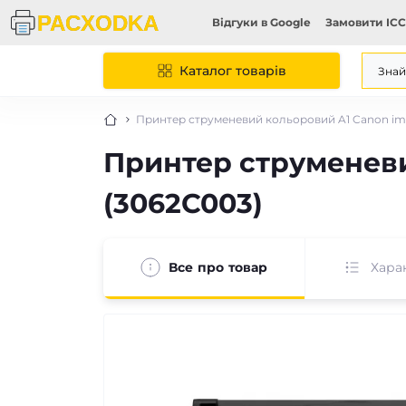
Відгуки в Google
Замовити ICC
Каталог товарів
Принтер струменевий кольоровий A1 Canon i
Принтер струменев
(3062C003)
Все про товар
Хара