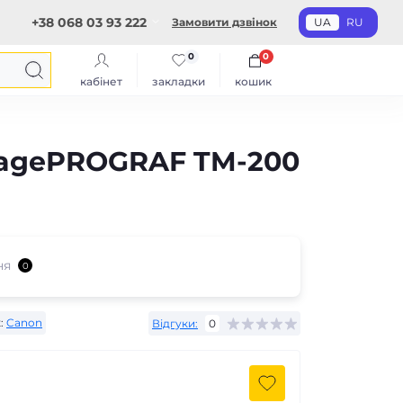
+38 068 03 93 222
Замовити дзвінок
UA
RU
0
0
кабінет
закладки
кошик
magePROGRAF TM-200
ня
0
:
Canon
Відгуки:
0