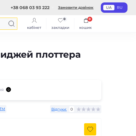
+38 068 03 93 222
Замовити дзвінок
UA
RU
0
0
кабінет
закладки
кошик
риджей плоттера
ня
0
ТМ
Відгуки:
0