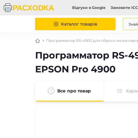
Відгуки в Google
Замовити ICC
Каталог товарів
Программатор RS-4900 для сброса чипов кар
Программатор RS-49
EPSON Pro 4900
Все про товар
Хара