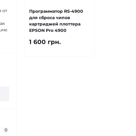
я от
Программатор RS-4900
для сброса чипов
как
картриджей плоттера
цию
EPSON Pro 4900
1 600 грн.
0