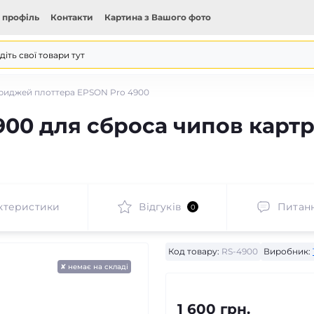
 профіль
Контакти
Картина з Вашого фото
триджей плоттера EPSON Pro 4900
00 для сброса чипов карт
ктеристики
Відгуків
Питан
0
Код товару:
RS-4900
Виробник:
✘ немає на складі
1 600 грн.