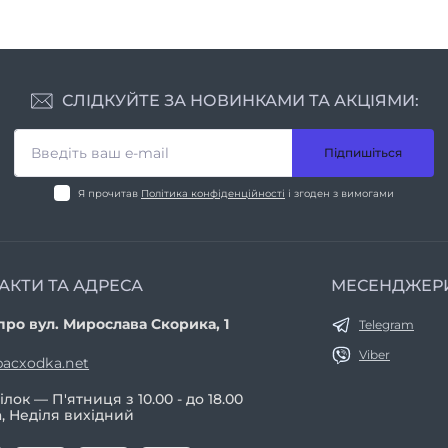
СЛІДКУЙТЕ ЗА НОВИНКАМИ ТА АКЦІЯМИ:
Підпишіться
Я прочитав
Політика конфіденційності
і згоден з вимогами
АКТИ ТА АДРЕСА
МЕСЕНДЖЕР
про вул. Мирослава Скорика, 1
Telegram
Viber
acxodka.net
лок — П'ятниця з 10.00 - до 18.00
, Неділя вихідний