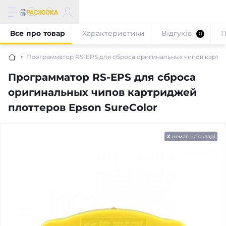
Все про товар
Характеристики
Відгуків
П
0
Программатор RS-EPS для сброса оригинальных чипов картри
Программатор RS-EPS для сброса
оригинальных чипов картриджей
плоттеров Epson SureColor
✘ немає на складі