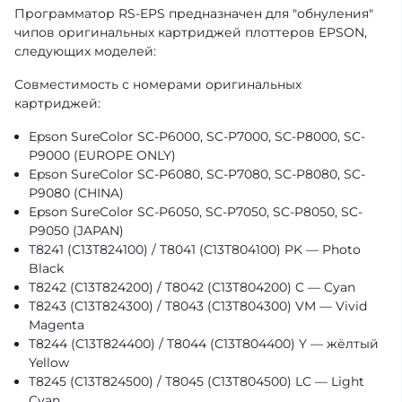
Программатор RS-EPS предназначен для "обнуления"
чипов оригинальных картриджей плоттеров EPSON,
следующих моделей:
Совместимость с номерами оригинальных
картриджей:
Epson SureColor SC-P6000, SC-P7000, SC-P8000, SC-
P9000 (EUROPE ONLY)
Epson SureColor SC-P6080, SC-P7080, SC-P8080, SC-
P9080 (CHINA)
Epson SureColor SC-P6050, SC-P7050, SC-P8050, SC-
P9050 (JAPAN)
T8241 (C13T824100) / T8041 (C13T804100) PK — Photo
Black
T8242 (C13T824200) / T8042 (C13T804200) C — Cyan
T8243 (C13T824300) / T8043 (C13T804300) VM — Vivid
Magenta
T8244 (C13T824400) / T8044 (C13T804400) Y — жёлтый
Yellow
T8245 (C13T824500) / T8045 (C13T804500) LC — Light
Cyan