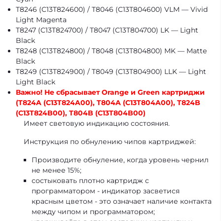
T8246 (C13T824600) / T8046 (C13T804600) VLM — Vivid
Light Magenta
T8247 (C13T824700) / T8047 (C13T804700) LK — Light
Black
T8248 (C13T824800) / T8048 (C13T804800) MK — Matte
Black
T8249 (C13T824900) / T8049 (C13T804900) LLK — Light
Light Black
Важно! Не сбрасывает Orange и Green картриджи
(T824A (C13T824A00), T804A (C13T804A00), T824B
(C13T824B00), T804B (C13T804B00)
Имеет световую индикацию состояния.
Инструкция по обнулению чипов картриджей:
Производите обнуление, когда уровень чернил
не менее 15%;
состыковать плотно картридж с
программатором - индикатор засветися
красным цветом - это означает наличие контакта
между чипом и программатором;