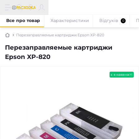
Все про товар
Характеристики
Відгуків
П
0
Перезаправляемые картриджи Epson XP-820
Перезаправляемые картриджи
Epson XP-820
є в наявності