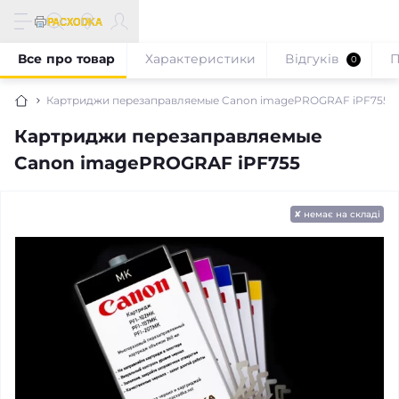
Все про товар
Характеристики
Відгуків
П
0
Картриджи перезаправляемые Canon imagePROGRAF iPF755
Картриджи перезаправляемые
Canon imagePROGRAF iPF755
✘ немає на складі