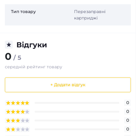
Тип товару
Перезаправні
картриджі
Відгуки
0
/ 5
середній рейтинг товару
+ Додати відгук
0
0
0
0