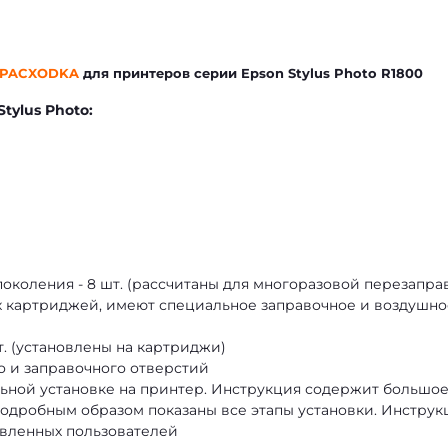
PACXODKA
для принтеров серии Epson Stylus Photo R1800
Stylus Photo:
околения - 8 шт. (рассчитаны для многоразовой перезапра
х картриджей, имеют специальное заправочное и воздушно
т. (установлены на картриджи)
о и заправочного отверстий
ьной установке на принтер. Инструкция содержит большо
подробным образом показаны все этапы установки. Инструк
овленных пользователей