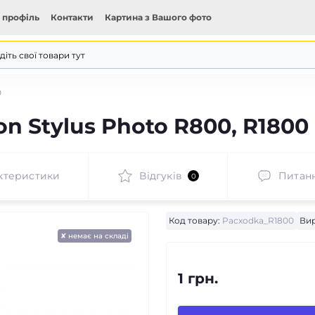
 профіль
Контакти
Картина з Вашого фото
0
 Stylus Photo R800, R1800
ктеристики
Відгуків
Питан
0
Код товару:
Pacxodka_R1800
Ви
✘ немає на складі
1 грн.