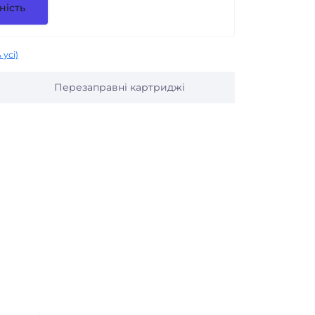
ність
 усі)
Перезаправні картриджі