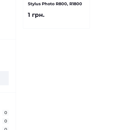
Stylus Photo R800, R1800
1 грн.
0
0
0