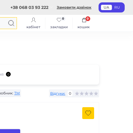
+38 068 03 93 222
Замовити дзвінок
UA
RU
0
0
кабінет
закладки
кошик
ня
0
робник:
ТМ
Відгуки:
0