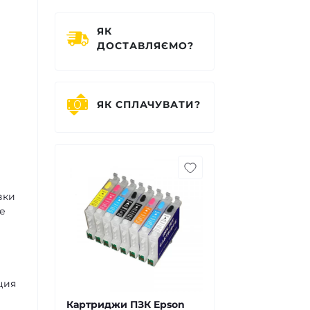
ЯК
ДОСТАВЛЯЄМО?
ЯК СПЛАЧУВАТИ?
вки
е
е
ция
Картриджи ПЗК Epson