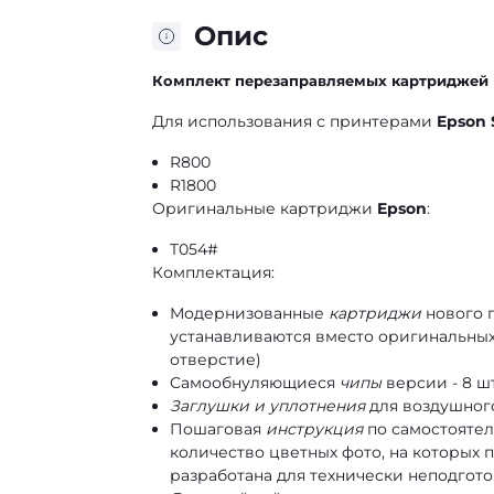
Опис
Комплект перезаправляемых картриджей
Для использования с принтерами
Epson
R800
R1800
Оригинальные картриджи
Epson
:
T054#
Комплектация:
Модернизованные
картриджи
нового п
устанавливаются вместо оригинальны
отверстие)
Cамообнуляющиеся
чипы
версии - 8 ш
Заглушки
и
уплотнения
для воздушног
Пошаговая
инструкция
по самостоятел
количество цветных фото, на которых 
разработана для технически неподгот