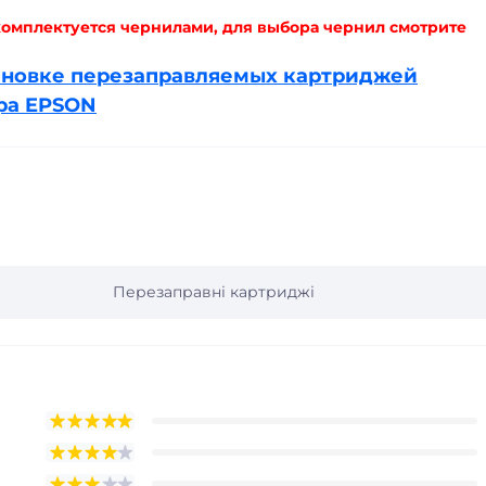
омплектуется чернилами, для выбора чернил смотрите
ановке перезаправляемых картриджей
ра EPSON
Перезаправні картриджі