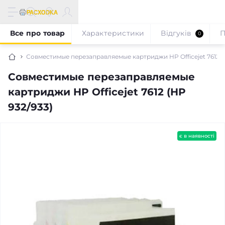
Все про товар
Характеристики
Відгуків
П
0
Совместимые перезаправляемые картриджи HP Officejet 7612 (
Совместимые перезаправляемые
картриджи HP Officejet 7612 (HP
932/933)
є в наявності