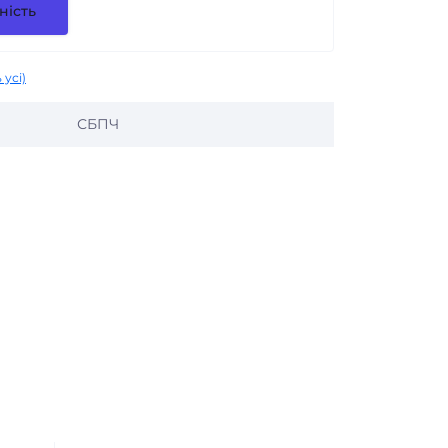
ність
 усі)
СБПЧ