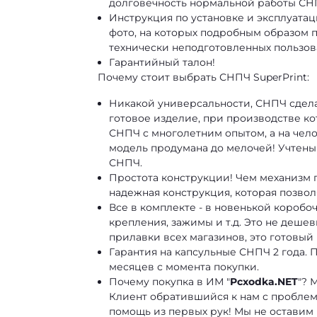
долговечность нормальной работы СН
Инструкция по установке и эксплуата
фото, на которых подробным образом п
технически неподготовленных пользо
Гарантийный талон!
Почему стоит выбрать СНПЧ SuperPrint:
Никакой универсальности, СНПЧ сдела
готовое изделие, при производстве ко
СНПЧ с многолетним опытом, а на чел
модель продумана до мелочей! Учтены 
СНПЧ.
Простота конструкции! Чем механизм 
надежная конструкция, которая позвол
Все в комплекте - в новенькой коробо
крепления, зажимы и т.д. Это не деш
прилавки всех магазинов, это готовый 
Гарантия на капсульные СНПЧ 2 года.
месяцев с момента покупки.
Почему покупка в ИМ "
Pcxodka.NET
"? 
Клиент обратившийся к нам с проблемо
помощь из первых рук! Мы не оставим