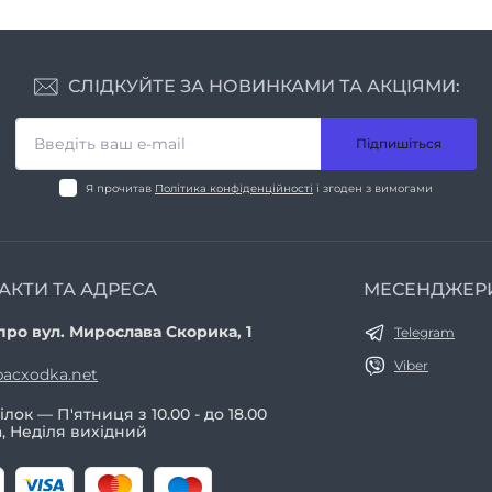
СЛІДКУЙТЕ ЗА НОВИНКАМИ ТА АКЦІЯМИ:
Підпишіться
Я прочитав
Політика конфіденційності
і згоден з вимогами
АКТИ ТА АДРЕСА
МЕСЕНДЖЕР
про вул. Мирослава Скорика, 1
Telegram
Viber
acxodka.net
лок — П'ятниця з 10.00 - до 18.00
, Неділя вихідний