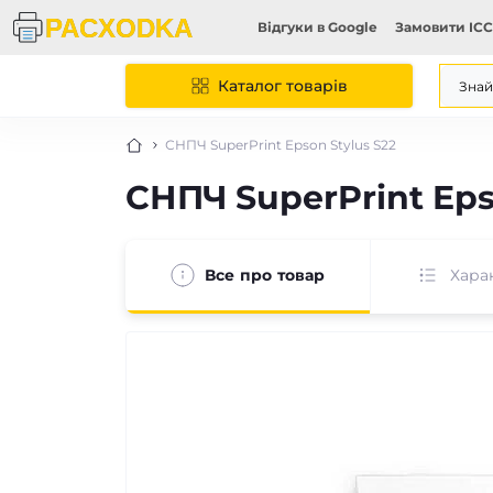
Відгуки в Google
Замовити ICC
Каталог товарів
СНПЧ SuperPrint Epson Stylus S22
СНПЧ SuperPrint Eps
Все про товар
Хара