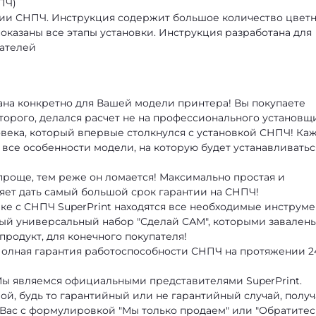
ПЧ)
ции СНПЧ. Инструкция содержит большое количество цвет
оказаны все этапы установки. Инструкция разработана для
вателей
на конкретно для Вашей модели принтера! Вы покупаете
торого, делался расчет не на профессионального установщ
овека, который впервые столкнулся с установкой СНПЧ! Ка
все особенности модели, на которую будет устанавливатьс
проще, тем реже он ломается! Максимально простая и
яет дать самый большой срок гарантии на СНПЧ!
чке с СНПЧ SuperPrint находятся все необходимые инструме
евый универсальный набор "Сделай САМ", которыми завален
продукт, для конечного покупателя!
 Полная гарантия работоспособности СНПЧ на протяжении 2
Мы являемся официальными представителями SuperPrint.
й, будь то гарантийный или не гарантийный случай, получ
 Вас с формулировкой "Мы только продаем" или "Обратитес