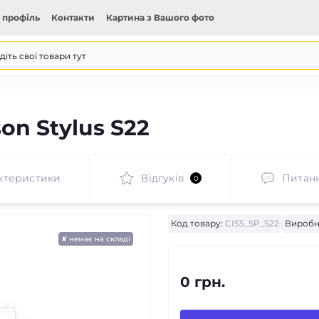
 профіль
Контакти
Картина з Вашого фото
on Stylus S22
ктеристики
Відгуків
Питан
0
Код товару:
CISS_SP_S22
Виробн
✘ немає на складі
0 грн.