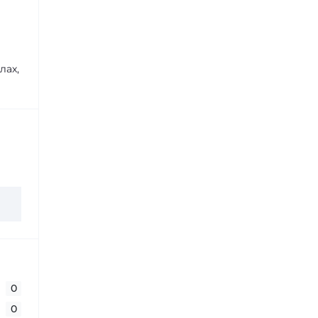
лах,
0
0