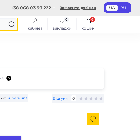
+38 068 03 93 222
Замовити дзвінок
UA
RU
0
0
кабінет
закладки
кошик
ня
0
ик:
SuperPrint
Відгуки:
0