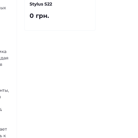
Stylus S22
ных
0 грн.
ика
ждая
я
нты,
ы
4
ает
ь к