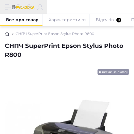
Все про товар
Характеристики
Відгуків
П
0
СНПЧ SuperPrint Epson Stylus Photo R800
СНПЧ SuperPrint Epson Stylus Photo
R800
✘ немає на складі