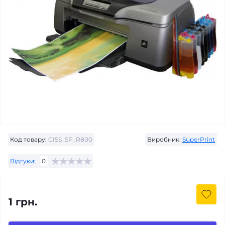
Код товару:
CISS_SP_R800
Виробник:
SuperPrint
Відгуки:
0
1 грн.