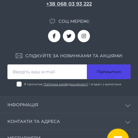
+38 068 03 93 222
СОЦ МЕРЕЖІ:
СЛІДКУЙТЕ ЗА НОВИНКАМИ ТА АКЦІЯМИ:
Підпишіться
Я прочитав
Політика конфіденційності
і згоден з вимогами
ІНФОРМАЦІЯ
Про нас
КОНТАКТИ ТА АДРЕСА
Умови співпраці
Контакти
м. Дніпро вул. Мирослава Скорика, 1