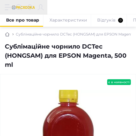
Все про товар
Характеристики
Відгуків
П
0
Сублімаційне чорнило DCTec (HONGSAM) для EPSON Magenta,
Сублімаційне чорнило DCTec
(HONGSAM) для EPSON Magenta, 500
ml
є в наявності