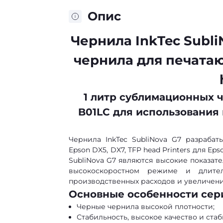
Опис
Чернила InkTec Subl
чернила для печатаю
1 литр сублимационных че
B01LC для использования 
Чернила InkTec SubliNova G7 разраба
Epson DX5, DX7, TFP head Printers для E
SubliNova G7 являются высокие показате
высокоскоростном режиме и длите
производственных расходов и увеличен
Основные особенности сер
Черные чернила высокой плотности;
Стабильность, высокое качество и ста