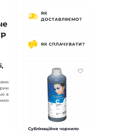
ЯК
ДОСТАВЛЯЄМО?
ые
FP
ЯК СПЛАЧУВАТИ?
,
ками
ерии
ью в
ению
Сублімаційне чорнило