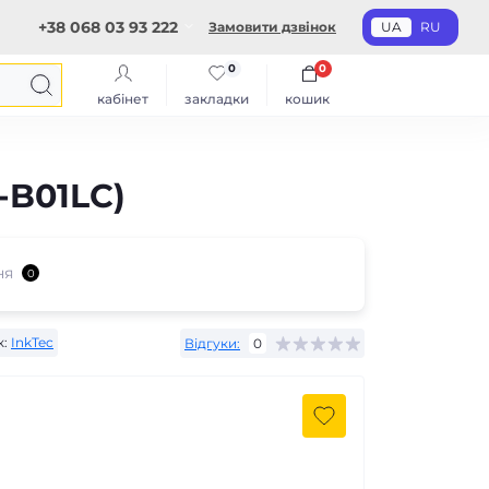
+38 068 03 93 222
Замовити дзвінок
UA
RU
0
0
кабінет
закладки
кошик
-B01LC)
ня
0
:
InkTec
Відгуки:
0