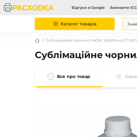
Відгуки в Google
Замовити ICC
Каталог товарів
Сублімаційне чорнило InkTec SubliNova G7 (SES
Сублімаційне чорнил
Все про товар
Хара