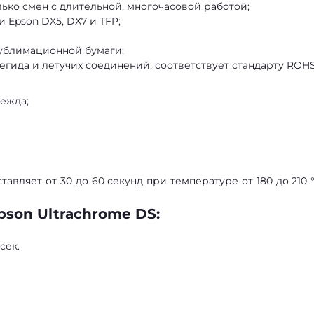
ько смен с длительной, многочасовой работой;
 Epson DX5, DX7 и TFP;
ублимационной бумаги;
гида и летучих соединений, соответствует стандарту ROHS
ежда;
авляет от 30 до 60 секунд при температуре от 180 до 210 °
pson Ultrachrome DS:
сек.