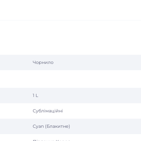
Чорнило
1 L
Сублімаційні
Cyan (Блакитне)