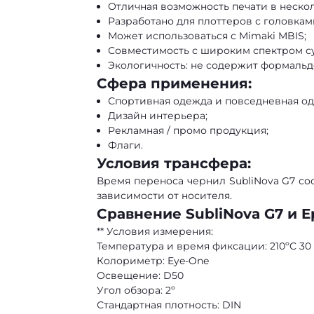
Отличная возможность печати в нескол
Разработано для плоттеров с головками
Может использоваться с Mimaki MBIS;
Совместимость с широким спектром с
Экологичность: не содержит формальде
Сфера применения:
Спортивная одежда и повседневная од
Дизайн интерьера;
Рекламная / промо продукция;
Флаги.
Условия трансфера:
Время переноса чернил SubliNova G7 сост
зависимости от носителя.
Сравнение SubliNova G7 и E
** Условия измерения:
Температура и время фиксации: 210ºC 30 
Колориметр: Eye-One
Освещение: D50
Угол обзора: 2º
Стандартная плотность: DIN