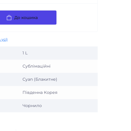
До кошика
 усі)
1 L
Сублімаційні
Cyan (Блакитне)
Південна Корея
Чорнило