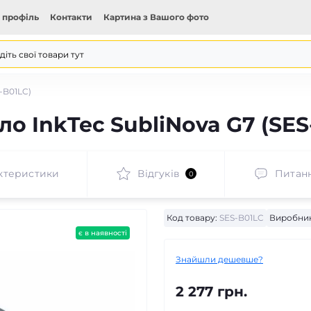
 профіль
Контакти
Картина з Вашого фото
-B01LC)
о InkTec SubliNova G7 (SES
ктеристики
Відгуків
Питан
0
Код товару:
SES-B01LC
Виробник
є в наявності
Знайшли дешевше?
2 277 грн.