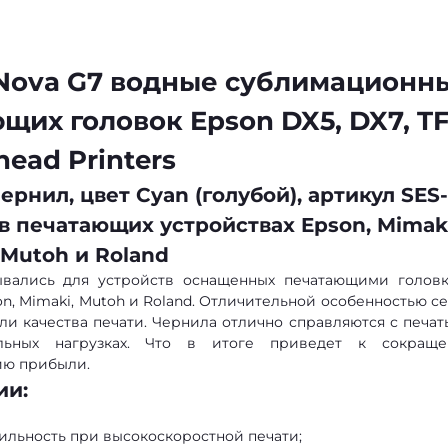
iNova G7 водные сублимационн
щих головок Epson DX5, DX7, T
head Printers
рнил, цвет Cyan (голубой), артикул SES-
в печатающих устройствах Epson, Mimaki
Mutoh и Roland
тывались для устройств оснащенных печатающими голов
pson, Mimaki, Mutoh и Roland. Отличительной особенностью с
ли качества печати. Чернила отлично справляются с печат
льных нагрузках. Что в итоге приведет к сокращ
ию прибыли.
ии:
бильность при высокоскоростной печати;