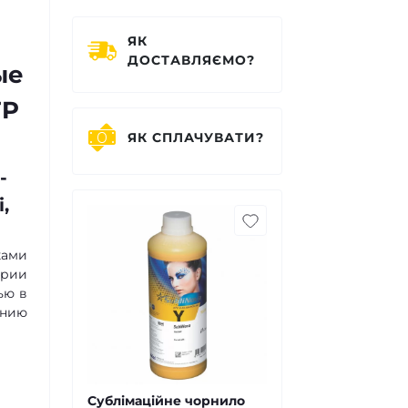
ЯК
ДОСТАВЛЯЄМО?
ые
FP
ЯК СПЛАЧУВАТИ?
-
,
ками
ерии
ью в
ению
Сублімаційне чорнило