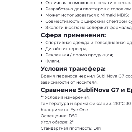
Отличная возможность печати в нескол
Разработано для плоттеров с головками
Может использоваться с Mimaki MBIS;
Совместимость с широким спектром с
Экологичность: не содержит формальде
Сфера применения:
Спортивная одежда и повседневная од
Дизайн интерьера;
Рекламная / промо продукция;
Флаги.
Условия трансфера:
Время переноса чернил SubliNova G7 сост
зависимости от носителя.
Сравнение SubliNova G7 и E
** Условия измерения:
Температура и время фиксации: 210ºC 30 
Колориметр: Eye-One
Освещение: D50
Угол обзора: 2º
Стандартная плотность: DIN