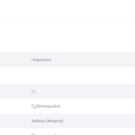
Чорнило
1 L
Сублімаційні
Yellow (Жовте)