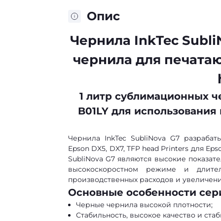
Опис
Чернила InkTec Subl
чернила для печатаю
1 литр сублимационных че
B01LY для использования 
Чернила InkTec SubliNova G7 разраба
Epson DX5, DX7, TFP head Printers для E
SubliNova G7 являются высокие показате
высокоскоростном режиме и длите
производственных расходов и увеличен
Основные особенности сер
Черные чернила высокой плотности;
Стабильность, высокое качество и ста