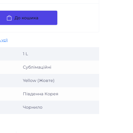
До кошика
 усі)
1 L
Сублімаційні
Yellow (Жовте)
Південна Корея
Чорнило