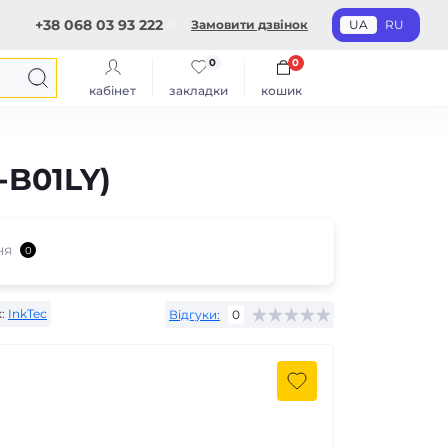
+38 068 03 93 222
Замовити дзвінок
UA
RU
0
0
кабінет
закладки
кошик
-B01LY)
ня
0
:
InkTec
Відгуки:
0