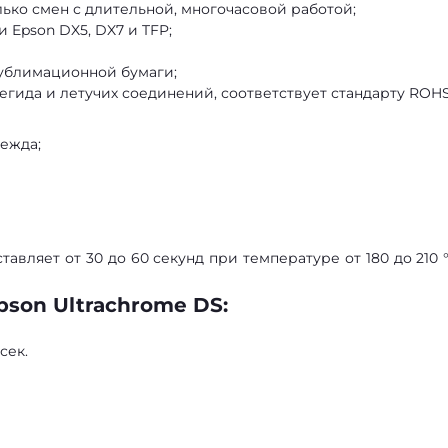
ько смен с длительной, многочасовой работой;
 Epson DX5, DX7 и TFP;
ублимационной бумаги;
гида и летучих соединений, соответствует стандарту ROHS
ежда;
авляет от 30 до 60 секунд при температуре от 180 до 210 °
pson Ultrachrome DS:
сек.