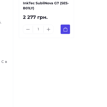
InkTec SubliNova G7 (SES-
B01LY)
2 277 грн.
.
 C в