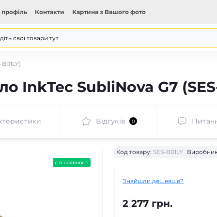
 профіль
Контакти
Картина з Вашого фото
-B01LY)
о InkTec SubliNova G7 (SES
ктеристики
Відгуків
Питан
0
Код товару:
SES-B01LY
Виробник
є в наявності
Знайшли дешевше?
2 277 грн.