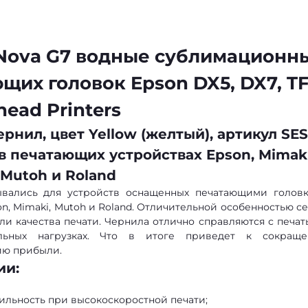
iNova G7 водные сублимационн
щих головок Epson DX5, DX7, T
head Printers
рнил, цвет Yellow (желтый), артикул SES
в печатающих устройствах Epson, Mimaki
Mutoh и Roland
тывались для устройств оснащенных печатающими голов
pson, Mimaki, Mutoh и Roland. Отличительной особенностью с
ли качества печати. Чернила отлично справляются с печат
льных нагрузках. Что в итоге приведет к сокращ
ию прибыли.
ии:
бильность при высокоскоростной печати;