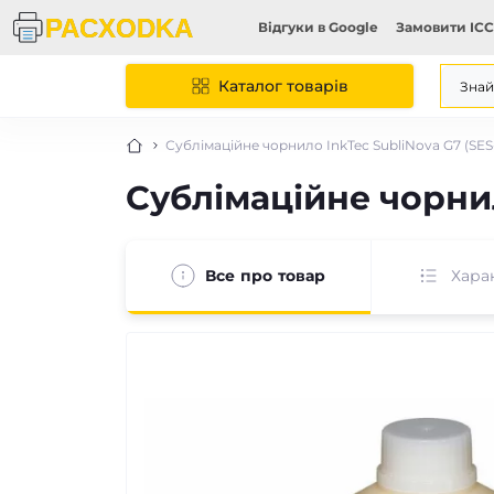
Відгуки в Google
Замовити ICC
Каталог товарів
Сублімаційне чорнило InkTec SubliNova G7 (SES
Сублімаційне чорнил
Все про товар
Хара