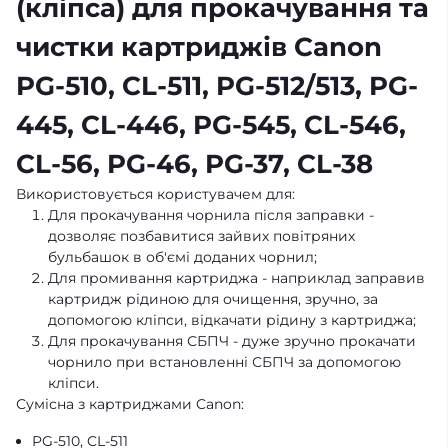
(кліпса) для прокачування та
чистки картриджів Canon
PG-510, CL-511, PG-512/513, PG-
445, CL-446, PG-545, CL-546,
CL-56, PG-46, PG-37, CL-38
Використовується користувачем для:
Для прокачування чорнила після заправки -
дозволяє позбавитися зайвих повітряних
бульбашок в об'ємі доданих чорнил;
Для промивання картриджа - наприклад заправив
картридж рідиною для очищення, зручно, за
допомогою кліпси, відкачати рідину з картриджа;
Для прокачування СБПЧ - дуже зручно прокачати
чорнило при встановленні СБПЧ за допомогою
кліпси.
Сумісна з картриджами Canon:
PG-510, CL-511