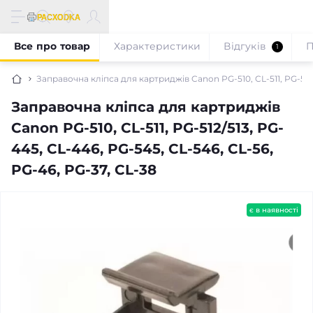
Все про товар
Характеристики
Відгуків
П
1
Заправочна кліпса для картриджів Canon PG-510, CL-511, PG-512/
Заправочна кліпса для картриджів
Canon PG-510, CL-511, PG-512/513, PG-
445, CL-446, PG-545, CL-546, CL-56,
PG-46, PG-37, CL-38
є в наявності