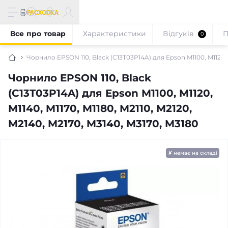
Все про товар
Характеристики
Відгуків
П
0
Чорнило EPSON 110, Black (C13T03P14A) для Epson M1100, M1120, M
Чорнило EPSON 110, Black
(C13T03P14A) для Epson M1100, M1120,
M1140, M1170, M1180, M2110, M2120,
M2140, M2170, M3140, M3170, M3180
✘ немає на складі