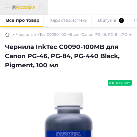
Все про товар
Характеристики
Відгуків
П
0
Чернила InkTec C0090-100MB для Canon PG-46, PG-84, PG-440 B
Чернила InkTec C0090-100MB для
Canon PG-46, PG-84, PG-440 Black,
Pigment, 100 мл
є в наявності