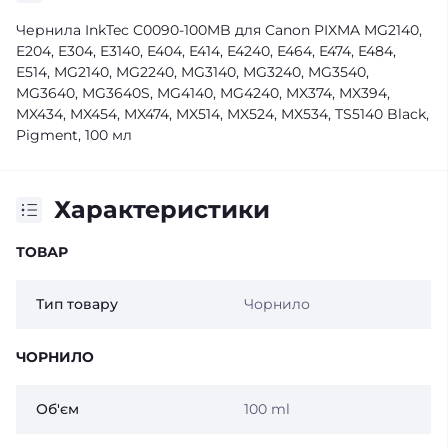
Чернила InkTec C0090-100MB для Canon PIXMA MG2140,
E204, E304, E3140, E404, E414, E4240, E464, E474, E484,
E514, MG2140, MG2240, MG3140, MG3240, MG3540,
MG3640, MG3640S, MG4140, MG4240, MX374, MX394,
MX434, MX454, MX474, MX514, MX524, MX534, TS5140 Black,
Pigment, 100 мл
Характеристики
ТОВАР
Тип товару
Чорнило
ЧОРНИЛО
Об'єм
100 ml