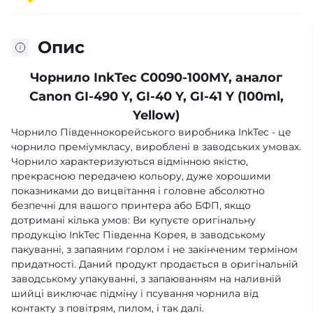
Опис
Чорнило InkTec C0090-100MY, аналог
Canon GI-490 Y, GI-40 Y, GI-41 Y (100ml,
Yellow)
Чорнило Південнокорейського виробника InkTec - це
чорнило преміумкласу, вироблені в заводських умовах.
Чорнило характеризуються відмінною якістю,
прекрасною передачею кольору, дуже хорошими
показниками до вицвітання і головне абсолютно
безпечні для вашого принтера або БФП, якщо
дотримані кілька умов: Ви купуєте оригінальну
продукцію InkTec Південна Корея, в заводському
пакуванні, з запаяним горлом і не закінченим терміном
придатності. Даний продукт продається в оригінальній
заводському упакуванні, з запаюванням на наливній
шийці виключає підміну і псування чорнила від
контакту з повітрям, пилом, і так далі.