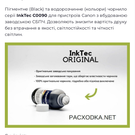
Пігментне (Black) та водорозчинне (кольори) чорнило
серії
InkTec C0090
для пристроїв Canon з вбудованою
заводською СБПЧ. Дозволяють знизити вартість друку
без втрачання в якості, світлостійкості та чіткості
світлин.