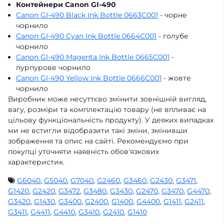
Контейнери Canon GI-490
Canon GI-490 Black Ink Bottle 0663C001
- чорне
чорнило
Canon GI-490 Cyan Ink Bottle 0664C001
- голубе
чорнило
Canon GI-490 Magenta Ink Bottle 0665C001
-
пурпурове чорнило
Canon GI-490 Yellow Ink Bottle 0666C001
- жовте
чорнило
Виробник може несуттєво змінити зовнішній вигляд,
вагу, розміри та комплектацію товару (не впливає на
цільову функціональність продукту). У деяких випадках
ми не встигли відобразити такі зміни, змінивши
зображення та опис на сайті. Рекомендуємо при
покупці уточняти наявність обов'язкових
характеристик.
G6040
,
G5040
,
G7040
,
G2460
,
G3460
,
G2430
,
G3471
,
G1420
,
G2420
,
G3472
,
G3480
,
G3430
,
G2470
,
G3470
,
G4470
,
G3420
,
G1430
,
G3400
,
G2400
,
G1400
,
G4400
,
G1411
,
G2411
,
G3411
,
G4411
,
G4410
,
G3410
,
G2410
,
G1410