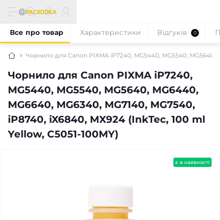
Все про товар
Характеристики
Відгуків
П
0
Чорнило для Canon PIXMA iP7240, MG5440, MG5540, MG5640, MG6
Чорнило для Canon PIXMA iP7240,
MG5440, MG5540, MG5640, MG6440,
MG6640, MG6340, MG7140, MG7540,
iP8740, iX6840, MX924 (InkTec, 100 ml
Yellow, C5051-100MY)
є в наявності