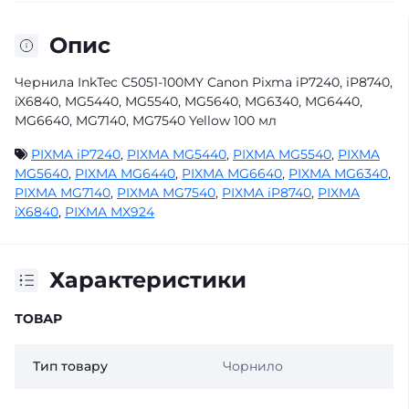
Опис
Чернила InkTec C5051-100MY Canon Pixma iP7240, iP8740,
iX6840, MG5440, MG5540, MG5640, MG6340, MG6440,
MG6640, MG7140, MG7540 Yellow 100 мл
PIXMA iP7240
,
PIXMA MG5440
,
PIXMA MG5540
,
PIXMA
MG5640
,
PIXMA MG6440
,
PIXMA MG6640
,
PIXMA MG6340
,
PIXMA MG7140
,
PIXMA MG7540
,
PIXMA iP8740
,
PIXMA
iX6840
,
PIXMA MX924
Характеристики
ТОВАР
Тип товару
Чорнило