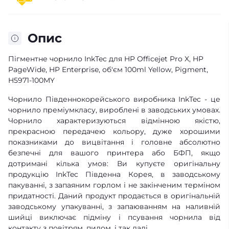
Опис
Пігментне чорнило InkTec для HP Officejet Pro X, HP
PageWide, HP Enterprise, об'єм 100ml Yellow, Pigment,
H5971-100MY
Чорнило Південнокорейського виробника InkTec - це
чорнило преміумкласу, вироблені в заводських умовах.
Чорнило характеризуються відмінною якістю,
прекрасною передачею кольору, дуже хорошими
показниками до вицвітання і головне абсолютно
безпечні для вашого принтера або БФП, якщо
дотримані кілька умов: Ви купуєте оригінальну
продукцію InkTec Південна Корея, в заводському
пакуванні, з запаяним горлом і не закінченим терміном
придатності. Даний продукт продається в оригінальній
заводському упакуванні, з запаюванням на наливній
шийці виключає підміну і псування чорнила від
контакту з повітрям, пилом, і так далі.