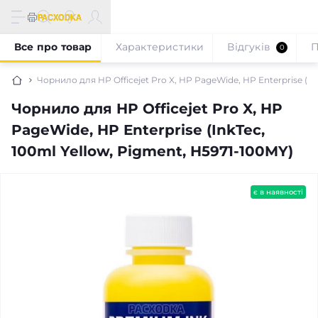
Все про товар
Характеристики
Відгуків
П
0
Чорнило для HP Officejet Pro X, HP PageWide, HP Enterprise (In
Чорнило для HP Officejet Pro X, HP
PageWide, HP Enterprise (InkTec,
100ml Yellow, Pigment, H5971-100MY)
є в наявності